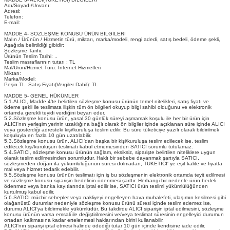
Adı/Soyadı/Unvanı:
Adresi:
Telefon:
E-mail:
MADDE 4- SÖZLEŞME KONUSU ÜRÜN BİLGİLERİ
Malın / Ürünün / Hizmetin türü, miktarı, marka/modeli, rengi adedi, satış bedeli, ödeme şekli,
Aşağıda belirtildiği gibidir:
Sözleşme Tarihi:
Ürünün Teslim Tarihi: ..
Teslim masraflarının tutarı : TL
Mal/Ürün/Hizmet Türü: İnternet Hizmetleri
Miktarı:
Marka/Model:
Peşin TL. Satış Fiyatı(Vergiler Dahil): TL
MADDE 5- GENEL HÜKÜMLER
5.1.ALICI, Madde 4'te belirtilen sözleşme konusu ürünün temel nitelikleri, satış fiyatı ve
ödeme şekli ile teslimata ilişkin tüm ön bilgileri okuyup bilgi sahibi olduğunu ve elektronik
ortamda gerekli teyidi verdiğini beyan eder.
5.2.Sözleşme konusu ürün, yasal 30 günlük süreyi aşmamak koşulu ile her bir ürün için
ALICI'nın yerleşim yerinin uzaklığına bağlı olarak ön bilgiler içinde açıklanan süre içinde ALICI
veya gösterdiği adresteki kişi/kuruluşa teslim edilir. Bu süre tüketiciye yazılı olarak bildirilmek
koşuluyla en fazla 10 gün uzatılabilir.
5.3.Sözleşme konusu ürün, ALICI'dan başka bir kişi/kuruluşa teslim edilecek ise, teslim
edilecek kişi/kuruluşun teslimatı kabul etmemesinden SATICI sorumlu tutulamaz.
5.4.SATICI, sözleşme konusu ürünün sağlam, eksiksiz, siparişte belirtilen niteliklere uygun
olarak teslim edilmesinden sorumludur. Haklı bir sebebe dayanmak şartıyla SATICI,
sözleşmeden doğan ifa yükümlülüğünün süresi dolmadan, TÜKETİCİ' ye eşit kalite ve fiyatta
mal veya hizmet tedarik edebilir.
5.5.Sözleşme konusu ürünün teslimatı için iş bu sözleşmenin elektronik ortamda teyit edilmesi
ve sözleşme konusu siparişin bedelinin ödenmesi şarttır. Herhangi bir nedenle ürün bedeli
ödenmez veya banka kayıtlarında iptal edilir ise, SATICI ürün teslimi yükümlülüğünden
kurtulmuş kabul edilir.
5.6.SATICI mücbir sebepler veya nakliyeyi engelleyen hava muhalefeti, ulaşımın kesilmesi gibi
olağanüstü durumlar nedeniyle sözleşme konusu ürünü süresi içinde teslim edemez ise,
durumu ALICI'ya bildirmekle yükümlüdür. Bu takdirde ALICI siparişin iptal edilmesini, sözleşme
konusu ürünün varsa emsali ile değiştirilmesini ve/veya teslimat süresinin engelleyici durumun
ortadan kalkmasına kadar ertelenmesi haklarından birini kullanabilir.
ALICI'nın siparişi iptal etmesi halinde ödediği tutar 10 gün içinde kendisine iade edilir.