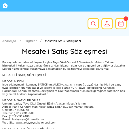
Anasayfa
Sayfalar
Mesafeli Satış Sözleşmesi
Mesafeli Satış Sözleşmesi
Bu sayfada yer alan sözleşme Laylay Toys Okul Öncesi Eğitim Araçları-Mesut Yıldırım
hizmetlerini kullanmaya başladığınız andan itibaren sizin için de geçerli ve bağlayıcı olacaktır.
Lütfen hizmetlerimizi kullanmaya başlamadan bu sözleşmeyi dikkatlice okuyunuz.
MESAFELİ SATIŞ SÖZLEŞMESİ
MADDE 1- KONU
İşbu sözleşmenin konusu, SATICI'nın, ALICI'ya satışını yaptığı, aşağıda nitelikleri ve satış
fiyatı belirtilen ürünün satışı ve teslimi ile ilgili olarak 4077 sayılı Tüketicilerin Koruması
Hakkındaki Kanun-Mesafeli Sözleşmelere Dair Yönetmelik hükümleri gereğince tarafların hak
ve yükümlülüklerini kapsamaktadır.
MADDE 2- SATICI BİLGİLERİ
Ünvanı: Laylay Toys Okul Öncesi Eğitim Araçları-Mesut Yıldırım
Adresi: Fahri Korutürk mah.Neşet Ertaş cad.no:108/A mamak-Ankara
Gsm:0507 9253358
Telefon: (0312)3912500
Fax: (0312)3912400
E-mail: laylaytoys@hotmail.com
Web Site: www.laylaytoysokuloncesi.com
MADDE 3- ALICI(TÜKETİCİ) BİLGİLERİ