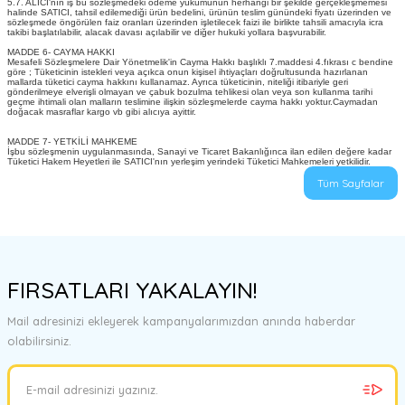
5.7. ALICI'nın iş bu sözleşmedeki ödeme yükümünün herhangi bir şekilde gerçekleşmemesi
halinde SATICI, tahsil edilemediği ürün bedelini, ürünün teslim günündeki fiyatı üzerinden ve
sözleşmede öngörülen faiz oranları üzerinden işletilecek faizi ile birlikte tahsili amacıyla icra
takibi başlatılabilir, alacak davası açılabilir ve diğer hukuki yollara başvurabilir.
MADDE 6- CAYMA HAKKI
Mesafeli Sözleşmelere Dair Yönetmelik'in Cayma Hakkı başlıklı 7.maddesi 4.fıkrası c bendine
göre ; Tüketicinin istekleri veya açıkca onun kişisel ihtiyaçları doğrultusunda hazırlanan
mallarda tüketici cayma hakkını kullanamaz. Ayrıca tüketicinin, niteliği itibariyle geri
gönderilmeye elverişli olmayan ve çabuk bozulma tehlikesi olan veya son kullanma tarihi
geçme ihtimali olan malların teslimine ilişkin sözleşmelerde cayma hakkı yoktur.Caymadan
doğacak masraflar kargo vb gibi alıcıya ayittir.
MADDE 7- YETKİLİ MAHKEME
İşbu sözleşmenin uygulanmasında, Sanayi ve Ticaret Bakanlığınca ilan edilen değere kadar
Tüketici Hakem Heyetleri ile SATICI'nın yerleşim yerindeki Tüketici Mahkemeleri yetkilidir.
Tüm Sayfalar
FIRSATLARI YAKALAYIN!
Mail adresinizi ekleyerek kampanyalarımızdan anında haberdar
olabilirsiniz.