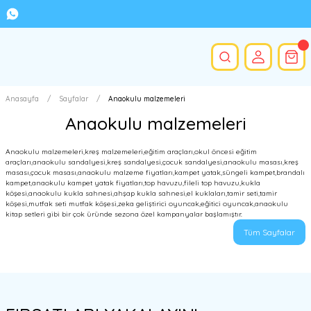
Anasayfa
Sayfalar
Anaokulu malzemeleri
Anaokulu malzemeleri
Anaokulu malzemeleri,kreş malzemeleri,eğitim araçları,okul öncesi eğitim
araçları,anaokulu sandalyesi,kreş sandalyesi,çocuk sandalyesi,anaokulu masası,kreş
masası,çocuk masası,anaokulu malzeme fiyatları,kampet yatak,süngeli kampet,brandalı
kampet,anaokulu kampet yatak fiyatları,top havuzu,fileli top havuzu,kukla
köşesi,anaokulu kukla sahnesi,ahşap kukla sahnesi,el kuklaları,tamir seti,tamir
köşesi,mutfak seti mutfak köşesi,zeka geliştirici oyuncak,eğitici oyuncak,anaokulu
kitap setleri gibi bir çok üründe sezona özel kampanyalar başlamıştır.
Tüm Sayfalar