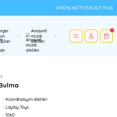
SİPARİŞ HATTI 0536 827 70 66
nger
Anasınıfı
un
müzik
upları
aletleri
ys
 Bulma
Koordinasyon Aletleri
Laylay Toys
1060