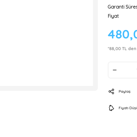
Garanti Süres
Fiyat
480,
*88,00 TL den
Paylaş
Fiyatı Dü