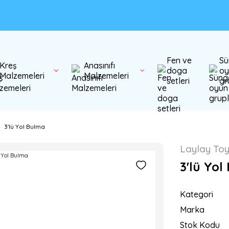
Fen ve
Sü
Kreş
Anasınıfı
doga
oy
Malzemeleri
Malzemeleri
setleri
gr
3'lü Yol Bulma
Laylay To
3'lü Yol
Kategori
Marka
Stok Kodu