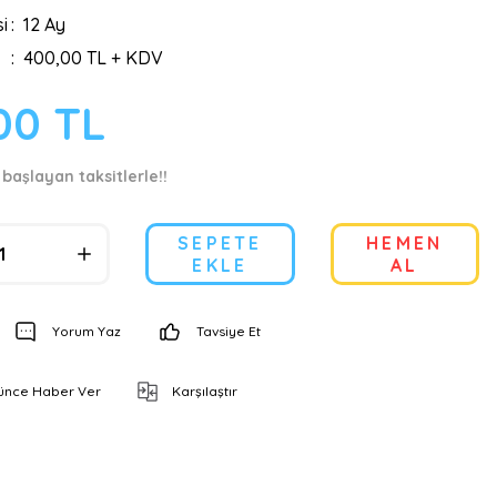
i
12 Ay
400,00 TL + KDV
00 TL
 başlayan taksitlerle!!
SEPETE
HEMEN
EKLE
AL
Yorum Yaz
Tavsiye Et
şünce Haber Ver
Karşılaştır