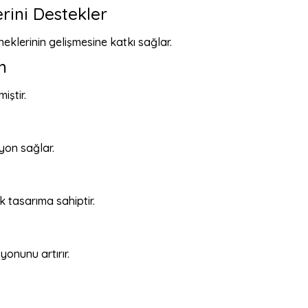
ini Destekler
klerinin gelişmesine katkı sağlar.
m
iştir.
yon sağlar.
 tasarıma sahiptir.
onunu artırır.