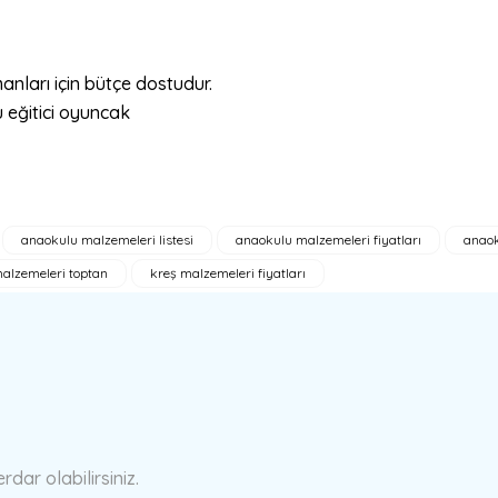
anları için bütçe dostudur.
anaokulu malzemeleri listesi
anaokulu malzemeleri fiyatları
anaok
a yetersiz gördüğünüz noktaları öneri formunu kullanarak tarafımıza ilete
alzemeleri toptan
kreş malzemeleri fiyatları
Bu ürüne ilk yorumu siz yapın!
Yorum Yaz
ar olabilirsiniz.