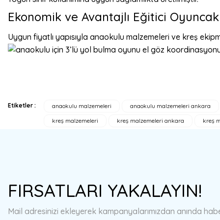
Ekonomik ve Avantajlı Eğitici Oyuncak
Uygun fiyatlı yapısıyla anaokulu malzemeleri ve kreş ekipm
Etiketler :
anaokulu malzemeleri
anaokulu malzemeleri ankara
Bu ürünün fiyat bilgisi, resim, ürün açıklamalarında ve diğer konulard
kreş malzemeleri
kreş malzemeleri ankara
kreş m
Görüş ve önerileriniz için teşekkür ederiz.
Ürün resmi kalitesiz, bozuk veya görüntülenemiyor.
Ürün açıklamasında eksik bilgiler bulunuyor.
Ürün bilgilerinde hatalar bulunuyor.
FIRSATLARI YAKALAYIN!
Ürün fiyatı diğer sitelerden daha pahalı.
Bu ürüne benzer farklı alternatifler olmalı.
Mail adresinizi ekleyerek kampanyalarımızdan anında haberd