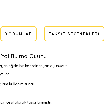
YORUMLAR
TAKSIT SEÇENEKLERI
ü Yol Bulma Oyunu
eyen eğitici bir koordinasyon oyunudur.
etim
ğlam kullanım sunar.
ı
için özel olarak tasarlanmıştır.