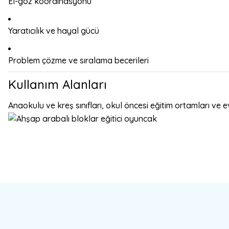
El-göz koordinasyonu
Yaratıcılık ve hayal gücü
Problem çözme ve sıralama becerileri
Kullanım Alanları
Anaokulu ve kreş sınıfları, okul öncesi eğitim ortamları ve 
Bu ürünün fiyat bilgisi, resim, ürün açıklamalarında ve diğer konulard
Görüş ve önerileriniz için teşekkür ederiz.