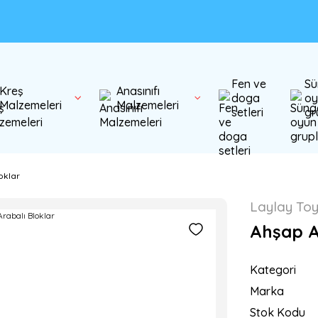
Fen ve
Sü
Kreş
Anasınıfı
doga
oy
Malzemeleri
Malzemeleri
setleri
gr
oklar
Laylay To
Ahşap A
Kategori
Marka
Stok Kodu