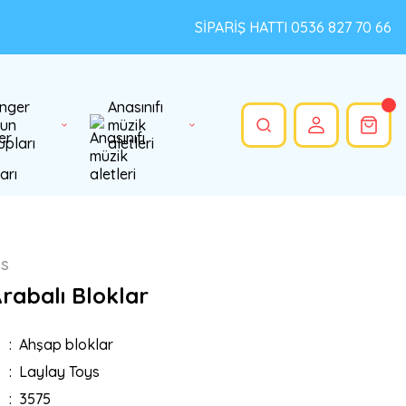
SİPARİŞ HATTI 0536 827 70 66
nger
Anasınıfı
un
müzik
upları
aletleri
ys
rabalı Bloklar
Ahşap bloklar
Laylay Toys
3575