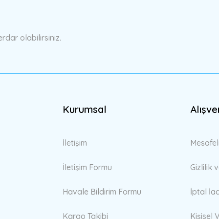
Yorum Yaz
ar olabilirsiniz.
Kurumsal
Alışve
Gönder
İletişim
Mesafel
İletişim Formu
Gizlilik
Havale Bildirim Formu
İptal İa
Kargo Takibi
Kişisel V