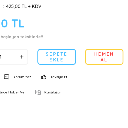
425,00 TL + KDV
00 TL
 başlayan taksitlerle!!
SEPETE
HEMEN
EKLE
AL
Yorum Yaz
Tavsiye Et
şünce Haber Ver
Karşılaştır