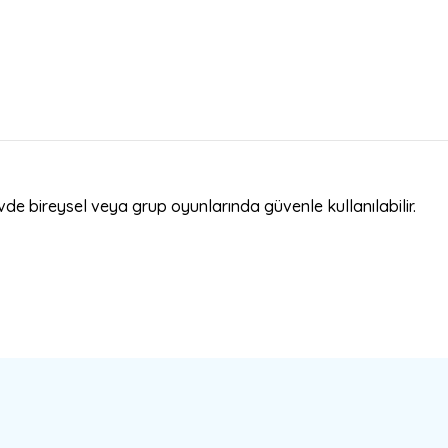
evde bireysel veya grup oyunlarında güvenle kullanılabilir.
a yetersiz gördüğünüz noktaları öneri formunu kullanarak tarafımıza ilete
Bu ürüne ilk yorumu siz yapın!