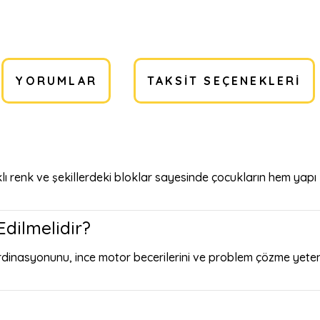
YORUMLAR
TAKSIT SEÇENEKLERI
klı renk ve şekillerdeki bloklar sayesinde çocukların hem y
dilmelidir?
dinasyonunu, ince motor becerilerini ve problem çözme yetenekl