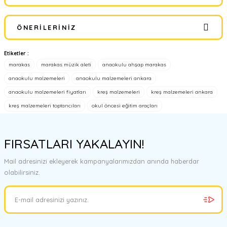
Bu ürüne ilk yorumu siz yapın!
ÖNERILERINIZ
Yorum Yaz
Etiketler :
Bu ürünün fiyat bilgisi, resim, ürün açıklamalarında ve diğer
marakas
marakas müzik aleti
anaokulu ahşap marakas
konularda yetersiz gördüğünüz noktaları öneri formunu kullanarak
tarafımıza iletebilirsiniz.
anaokulu malzemeleri
anaokulu malzemeleri ankara
Görüş ve önerileriniz için teşekkür ederiz.
anaokulu malzemeleri fiyatları
kreş malzemeleri
kreş malzemeleri ankara
kreş malzemeleri toptancıları
okul öncesi eğitim araçları
Ürün resmi kalitesiz, bozuk veya görüntülenemiyor.
Ürün açıklamasında eksik bilgiler bulunuyor.
FIRSATLARI YAKALAYIN!
Ürün bilgilerinde hatalar bulunuyor.
Ürün fiyatı diğer sitelerden daha pahalı.
Mail adresinizi ekleyerek kampanyalarımızdan anında haberdar
Bu ürüne benzer farklı alternatifler olmalı.
olabilirsiniz.