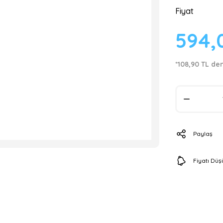
Fiyat
594,
*108,90 TL den
Paylaş
Fiyatı Dü