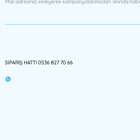
Mail adresinizi ekleyerek kampanyalarımızdan anında haberd
Ürün fiyatı diğer sitelerden daha pahalı.
Bu ürüne benzer farklı alternatifler olmalı.
SİPARİŞ HATTI 0536 827 70 66