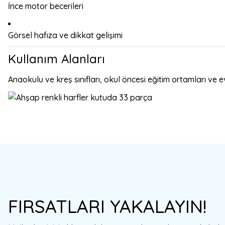
İnce motor becerileri
Görsel hafıza ve dikkat gelişimi
Kullanım Alanları
Anaokulu ve kreş sınıfları, okul öncesi eğitim ortamları ve e
Bu ürünün fiyat bilgisi, resim, ürün açıklamalarında ve diğer konulard
Görüş ve önerileriniz için teşekkür ederiz.
Ürün resmi kalitesiz, bozuk veya görüntülenemiyor.
FIRSATLARI YAKALAYIN!
Ürün açıklamasında eksik bilgiler bulunuyor.
Ürün bilgilerinde hatalar bulunuyor.