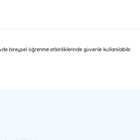
vde bireysel öğrenme etkinliklerinde güvenle kullanılabilir.
a yetersiz gördüğünüz noktaları öneri formunu kullanarak tarafımıza ilete
Bu ürüne ilk yorumu siz yapın!
Yorum Yaz