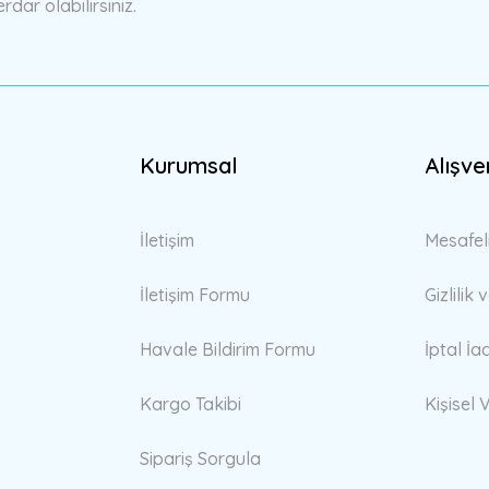
ar olabilirsiniz.
Kurumsal
Alışve
Gönder
İletişim
Mesafel
İletişim Formu
Gizlilik
Havale Bildirim Formu
İptal İa
Kargo Takibi
Kişisel V
Sipariş Sorgula