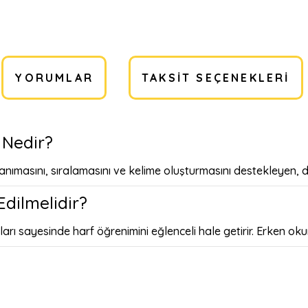
YORUMLAR
TAKSIT SEÇENEKLERI
 Nedir?
anımasını, sıralamasını ve kelime oluşturmasını destekleyen, do
dilmelidir?
rı sayesinde harf öğrenimini eğlenceli hale getirir. Erken okur