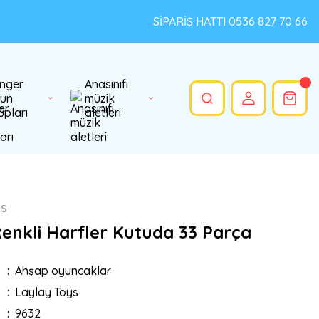
SİPARİŞ HATTI 0536 827 70 66
nger
Anasınıfı
un
müzik
upları
aletleri
ys
enkli Harfler Kutuda 33 Parça
Ahşap oyuncaklar
Laylay Toys
9632