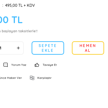
495,00 TL + KDV
00 TL
 başlayan taksitlerle!!
SEPETE
HEMEN
EKLE
AL
Yorum Yaz
Tavsiye Et
şünce Haber Ver
Karşılaştır