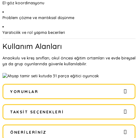
El-göz koordinasyonu
Problem çözme ve mantıksal düşünme
Yaratıcılık ve rol yapma becerileri
Kullanım Alanları
Anaokulu ve kreş sınıfları, okul öncesi eğitim ortamları ve evde bireysel
ya da grup oyunlarında güvenle kullanılabilir.
YORUMLAR
TAKSIT SEÇENEKLERI
Bu ürüne ilk yorumu siz yapın!
ÖNERILERINIZ
Yorum Yaz