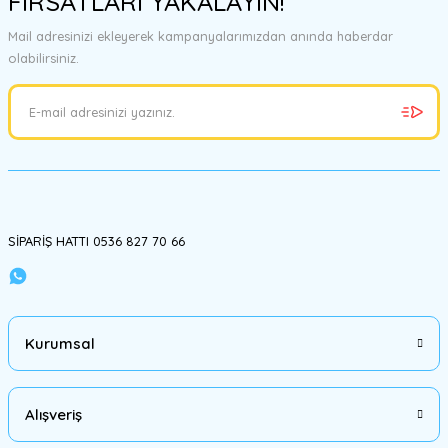
FIRSATLARI YAKALAYIN!
Görüş ve önerileriniz için teşekkür ederiz.
Mail adresinizi ekleyerek kampanyalarımızdan anında haberdar
olabilirsiniz.
Ürün resmi kalitesiz, bozuk veya görüntülenemiyor.
Ürün açıklamasında eksik bilgiler bulunuyor.
Ürün bilgilerinde hatalar bulunuyor.
Ürün fiyatı diğer sitelerden daha pahalı.
Bu ürüne benzer farklı alternatifler olmalı.
SİPARİŞ HATTI 0536 827 70 66
Gönder
Kurumsal
Alışveriş