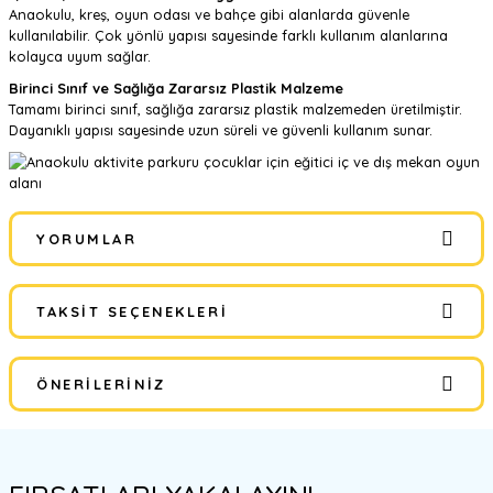
Anaokulu, kreş, oyun odası ve bahçe gibi alanlarda güvenle
kullanılabilir. Çok yönlü yapısı sayesinde farklı kullanım alanlarına
kolayca uyum sağlar.
Birinci Sınıf ve Sağlığa Zararsız Plastik Malzeme
Tamamı birinci sınıf, sağlığa zararsız plastik malzemeden üretilmiştir.
Dayanıklı yapısı sayesinde uzun süreli ve güvenli kullanım sunar.
YORUMLAR
TAKSIT SEÇENEKLERI
Bu ürüne ilk yorumu siz yapın!
ÖNERILERINIZ
Yorum Yaz
Bu ürünün fiyat bilgisi, resim, ürün açıklamalarında ve diğer
konularda yetersiz gördüğünüz noktaları öneri formunu kullanarak
tarafımıza iletebilirsiniz.