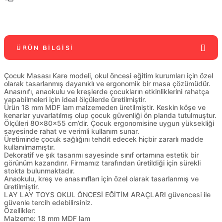
ÜRÜN BILGISI
Çocuk Masası Kare modeli, okul öncesi eğitim kurumları için özel
olarak tasarlanmış dayanıklı ve ergonomik bir masa çözümüdür.
Anasınıfı, anaokulu ve kreşlerde çocukların etkinliklerini rahatça
yapabilmeleri için ideal ölçülerde üretilmiştir.
Ürün 18 mm MDF lam malzemeden üretilmiştir. Keskin köşe ve
kenarlar yuvarlatılmış olup çocuk güvenliği ön planda tutulmuştur.
Ölçüleri 80x80x55 cm’dir. Çocuk ergonomisine uygun yüksekliği
sayesinde rahat ve verimli kullanım sunar.
Üretiminde çocuk sağlığını tehdit edecek hiçbir zararlı madde
kullanılmamıştır.
Dekoratif ve şık tasarımı sayesinde sınıf ortamına estetik bir
görünüm kazandırır. Firmamız tarafından üretildiği için sürekli
stokta bulunmaktadır.
Anaokulu, kreş ve anasınıfları için özel olarak tasarlanmış ve
üretilmiştir.
LAY LAY TOYS OKUL ÖNCESİ EĞİTİM ARAÇLARI güvencesi ile
güvenle tercih edebilirsiniz.
Özellikler:
Malzeme: 18 mm MDF lam