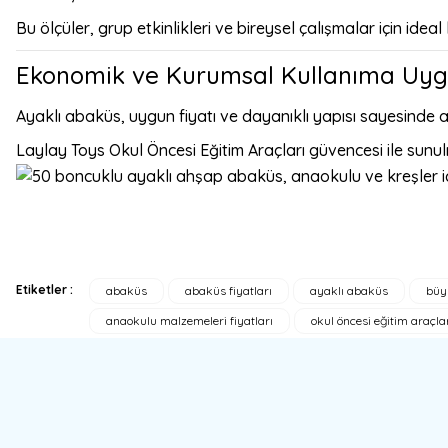
Bu ölçüler, grup etkinlikleri ve bireysel çalışmalar için ideal
Ekonomik ve Kurumsal Kullanıma Uy
Ayaklı abaküs, uygun fiyatı ve dayanıklı yapısı sayesinde 
Laylay Toys Okul Öncesi Eğitim Araçları
güvencesi ile sunul
Etiketler :
abaküs
abaküs fiyatları
ayaklı abaküs
büy
Bu ürünün fiyat bilgisi, resim, ürün açıklamalarında ve diğer konulard
anaokulu malzemeleri fiyatları
okul öncesi eğitim araçla
Görüş ve önerileriniz için teşekkür ederiz.
Ürün resmi kalitesiz, bozuk veya görüntülenemiyor.
Ürün açıklamasında eksik bilgiler bulunuyor.
Ürün bilgilerinde hatalar bulunuyor.