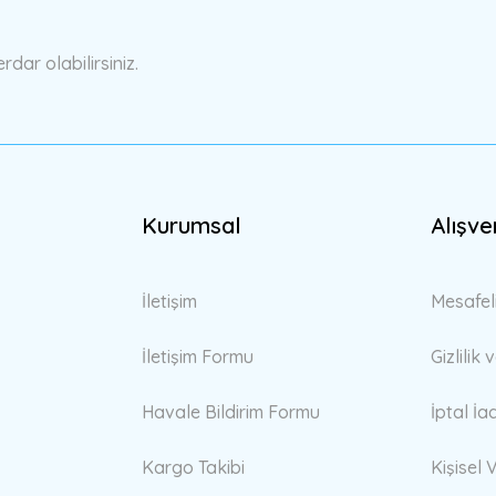
ar olabilirsiniz.
Gönder
Kurumsal
Alışve
İletişim
Mesafel
İletişim Formu
Gizlilik
Havale Bildirim Formu
İptal İa
Kargo Takibi
Kişisel V