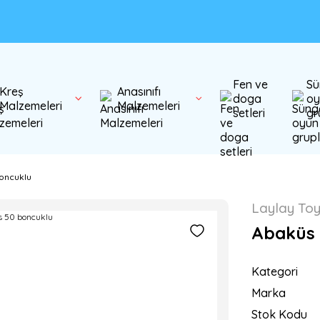
Fen ve
Sü
Kreş
Anasınıfı
doga
oy
Malzemeleri
Malzemeleri
setleri
gr
oncuklu
Laylay To
Abaküs 
Kategori
Marka
Stok Kodu