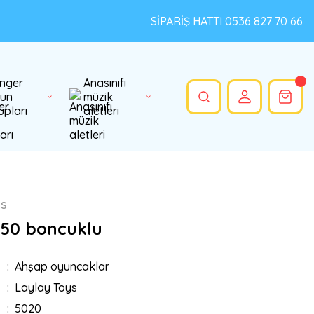
SİPARİŞ HATTI 0536 827 70 66
nger
Anasınıfı
un
müzik
upları
aletleri
ys
50 boncuklu
Ahşap oyuncaklar
Laylay Toys
5020