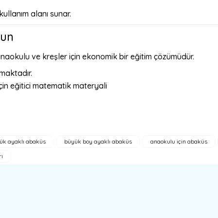
 kullanım alanı sunar.
gun
anaokulu ve kreşler için ekonomik bir eğitim çözümüdür.
maktadır.
ük ayaklı abaküs
büyük boy ayaklı abaküs
anaokulu için abaküs
a yetersiz gördüğünüz noktaları öneri formunu kullanarak tarafımıza ilete
rı
Bu ürüne ilk yorumu siz yapın!
Yorum Yaz