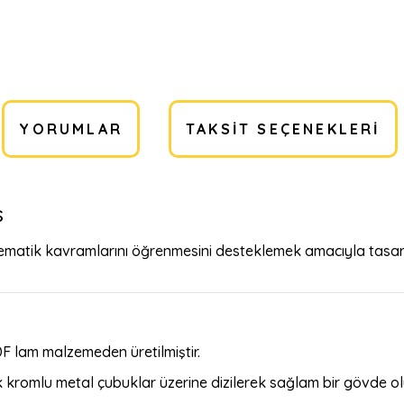
YORUMLAR
TAKSIT SEÇENEKLERI
s
matik kavramlarını öğrenmesini desteklemek amacıyla tasarla
DF lam malzemeden üretilmiştir.
lak kromlu metal çubuklar üzerine dizilerek sağlam bir gövde o