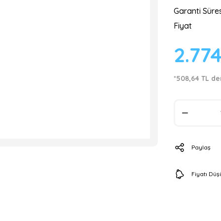
Garanti Süres
Fiyat
2.77
*508,64 TL de
Paylaş
Fiyatı Dü