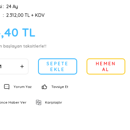
i
24 Ay
2.312,00 TL + KDV
4,40 TL
n başlayan taksitlerle!!
SEPETE
HEMEN
EKLE
AL
Yorum Yaz
Tavsiye Et
şünce Haber Ver
Karşılaştır