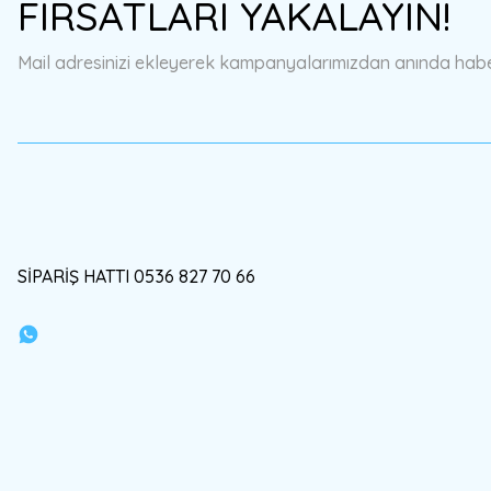
FIRSATLARI YAKALAYIN!
Ürün fiyatı diğer sitelerden daha pahalı.
Bu ürüne benzer farklı alternatifler olmalı.
Mail adresinizi ekleyerek kampanyalarımızdan anında haberd
SİPARİŞ HATTI 0536 827 70 66