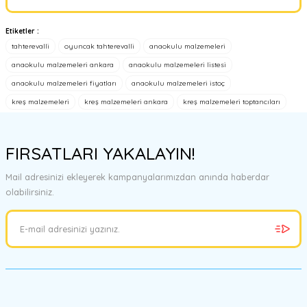
Yorum Yaz
Etiketler :
Bu ürünün fiyat bilgisi, resim, ürün açıklamalarında ve diğer
tahterevalli
oyuncak tahterevalli
anaokulu malzemeleri
konularda yetersiz gördüğünüz noktaları öneri formunu kullanarak
tarafımıza iletebilirsiniz.
anaokulu malzemeleri ankara
anaokulu malzemeleri listesi
Görüş ve önerileriniz için teşekkür ederiz.
anaokulu malzemeleri fiyatları
anaokulu malzemeleri istoç
kreş malzemeleri
kreş malzemeleri ankara
kreş malzemeleri toptancıları
Ürün resmi kalitesiz, bozuk veya görüntülenemiyor.
Ürün açıklamasında eksik bilgiler bulunuyor.
FIRSATLARI YAKALAYIN!
Ürün bilgilerinde hatalar bulunuyor.
Ürün fiyatı diğer sitelerden daha pahalı.
Mail adresinizi ekleyerek kampanyalarımızdan anında haberdar
Bu ürüne benzer farklı alternatifler olmalı.
olabilirsiniz.
Gönder