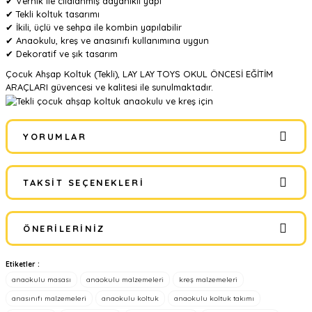
✔ Vernik ile cilalanmış dayanıklı yapı
✔ Tekli koltuk tasarımı
✔ İkili, üçlü ve sehpa ile kombin yapılabilir
✔ Anaokulu, kreş ve anasınıfı kullanımına uygun
✔ Dekoratif ve şık tasarım
Çocuk Ahşap Koltuk (Tekli), LAY LAY TOYS OKUL ÖNCESİ EĞİTİM
ARAÇLARI güvencesi ve kalitesi ile sunulmaktadır.
YORUMLAR
TAKSIT SEÇENEKLERI
Bu ürüne ilk yorumu siz yapın!
ÖNERILERINIZ
Yorum Yaz
Etiketler :
Bu ürünün fiyat bilgisi, resim, ürün açıklamalarında ve diğer
anaokulu masası
anaokulu malzemeleri
kreş malzemeleri
konularda yetersiz gördüğünüz noktaları öneri formunu kullanarak
tarafımıza iletebilirsiniz.
anasınıfı malzemeleri
anaokulu koltuk
anaokulu koltuk takımı
Görüş ve önerileriniz için teşekkür ederiz.