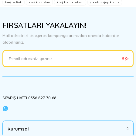
kreş koltuk
kreş koltukları
kreş koltuk takımı
çocuk ahşap koltuk
Ürün resmi kalitesiz, bozuk veya görüntülenemiyor.
Ürün açıklamasında eksik bilgiler bulunuyor.
FIRSATLARI YAKALAYIN!
Ürün bilgilerinde hatalar bulunuyor.
Mail adresinizi ekleyerek kampanyalarımızdan anında haberdar
Ürün fiyatı diğer sitelerden daha pahalı.
olabilirsiniz.
Bu ürüne benzer farklı alternatifler olmalı.
Gönder
SİPARİŞ HATTI 0536 827 70 66
Kurumsal