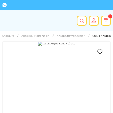
Anasayfa
Anaokulu Malzemeleri
Ahşap Oturma Grupları
Çocuk Ahşap Kol