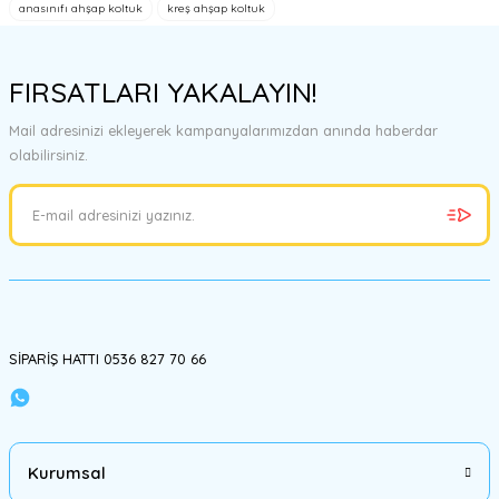
anasınıfı ahşap koltuk
kreş ahşap koltuk
Yorum Yaz
Ürün resmi kalitesiz, bozuk veya görüntülenemiyor.
Ürün açıklamasında eksik bilgiler bulunuyor.
FIRSATLARI YAKALAYIN!
Ürün bilgilerinde hatalar bulunuyor.
Mail adresinizi ekleyerek kampanyalarımızdan anında haberdar
Ürün fiyatı diğer sitelerden daha pahalı.
olabilirsiniz.
Bu ürüne benzer farklı alternatifler olmalı.
Gönder
SİPARİŞ HATTI 0536 827 70 66
Kurumsal