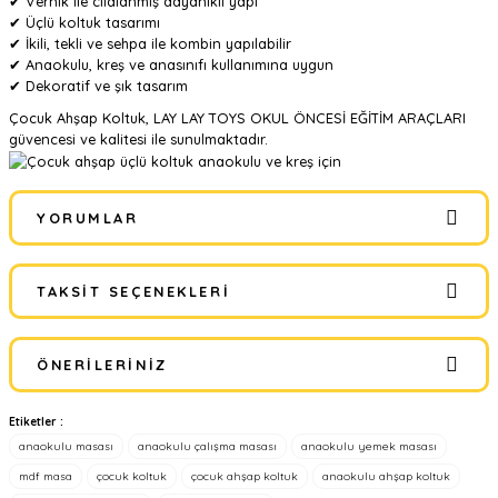
✔ Vernik ile cilalanmış dayanıklı yapı
✔ Üçlü koltuk tasarımı
✔ İkili, tekli ve sehpa ile kombin yapılabilir
✔ Anaokulu, kreş ve anasınıfı kullanımına uygun
✔ Dekoratif ve şık tasarım
Çocuk Ahşap Koltuk, LAY LAY TOYS OKUL ÖNCESİ EĞİTİM ARAÇLARI
güvencesi ve kalitesi ile sunulmaktadır.
YORUMLAR
TAKSIT SEÇENEKLERI
gerçekten çok kullanışlı
ÖNERILERINIZ
gerçekten ana sınıfları için saglam dayanıklı ve modüler
Etiketler :
Bu ürünün fiyat bilgisi, resim, ürün açıklamalarında ve diğer
Laylay Toys | 12/01/2013
anaokulu masası
anaokulu çalışma masası
anaokulu yemek masası
konularda yetersiz gördüğünüz noktaları öneri formunu kullanarak
tarafımıza iletebilirsiniz.
mdf masa
çocuk koltuk
çocuk ahşap koltuk
anaokulu ahşap koltuk
Görüş ve önerileriniz için teşekkür ederiz.