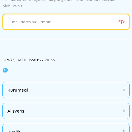
olabilirsiniz.
Ürün resmi kalitesiz, bozuk veya görüntülenemiyor.
Ürün açıklamasında eksik bilgiler bulunuyor.
Ürün bilgilerinde hatalar bulunuyor.
Ürün fiyatı diğer sitelerden daha pahalı.
Bu ürüne benzer farklı alternatifler olmalı.
SİPARİŞ HATTI 0536 827 70 66
Gönder
Kurumsal
Alışveriş
Üyelik