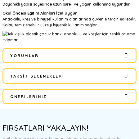
Dayanıklı yapısı sayesinde uzun süreli ve yoğun kullanıma uygundur.
Okul Öncesi Eğitim Alanları İçin Uygun
Anaokulu, kreş ve bireysel kullanım alanlarında güvenle tercih edilebilir.
Kolay temizlenebilir yüzeyi hijyenik kullanım sağlar.
YORUMLAR
TAKSIT SEÇENEKLERI
Bu ürüne ilk yorumu siz yapın!
ÖNERILERINIZ
Yorum Yaz
Bu ürünün fiyat bilgisi, resim, ürün açıklamalarında ve diğer
konularda yetersiz gördüğünüz noktaları öneri formunu kullanarak
FIRSATLARI YAKALAYIN!
tarafımıza iletebilirsiniz.
Görüş ve önerileriniz için teşekkür ederiz.
Mail adresinizi ekleyerek kampanyalarımızdan anında haberdar