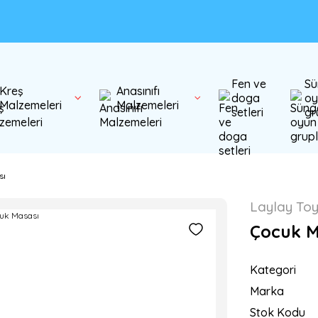
Fen ve
Sü
Kreş
Anasınıfı
doga
oy
Malzemeleri
Malzemeleri
setleri
gr
sı
Laylay To
Çocuk M
Kategori
Marka
Stok Kodu