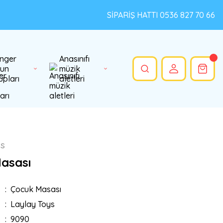
SİPARİŞ HATTI 0536 827 70 66
nger
Anasınıfı
un
müzik
upları
aletleri
ys
asası
Çocuk Masası
Laylay Toys
9090