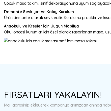
Çocuk masa takımı, sınıf dekorasyonuna uyum sağlayacak fa
Demonte Sevkiyat ve Kolay Kurulum
Ürün demonte olarak sevk edilir. Kurulumu pratiktir ve kısa 
Anaokulu ve Kreşler İçin Uygun Mobilya
Okul öncesi kurumlar için özel olarak tasarlanan masa, uzu
Bu ürünün fiyat bilgisi, resim, ürün açıklamalarında ve diğer konulard
Görüş ve önerileriniz için teşekkür ederiz.
Ürün resmi kalitesiz, bozuk veya görüntülenemiyor.
FIRSATLARI YAKALAYIN!
Ürün açıklamasında eksik bilgiler bulunuyor.
Ürün bilgilerinde hatalar bulunuyor.
Mail adresinizi ekleyerek kampanyalarımızdan anında haberd
Ürün fiyatı diğer sitelerden daha pahalı.