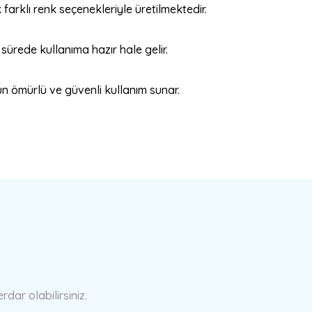
rklı renk seçenekleriyle üretilmektedir.
sürede kullanıma hazır hale gelir.
n ömürlü ve güvenli kullanım sunar.
a yetersiz gördüğünüz noktaları öneri formunu kullanarak tarafımıza ilete
Bu ürüne ilk yorumu siz yapın!
Yorum Yaz
ar olabilirsiniz.