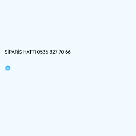
Bu ürüne benzer farklı alternatifler olmalı.
SİPARİŞ HATTI 0536 827 70 66