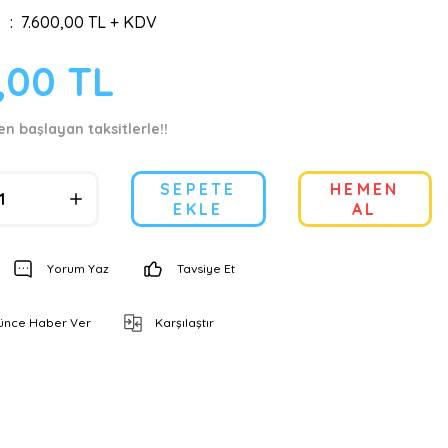
7.600,00 TL + KDV
,00 TL
en başlayan taksitlerle!!
SEPETE
HEMEN
EKLE
AL
Yorum Yaz
Tavsiye Et
şünce Haber Ver
Karşılaştır