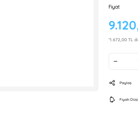
Fiyat
9.120
*1.672,00 TL d
Paylaş
Fiyatı Dü