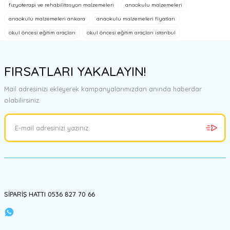
fizyoterapi ve rehabilitasyon malzemeleri
anaokulu malzemeleri
anaokulu malzemeleri ankara
anaokulu malzemeleri fiyatları
Ürün resmi kalitesiz, bozuk veya görüntülenemiyor.
okul öncesi eğitim araçları
okul öncesi eğitim araçları istanbul
Ürün açıklamasında eksik bilgiler bulunuyor.
Ürün bilgilerinde hatalar bulunuyor.
FIRSATLARI YAKALAYIN!
Ürün fiyatı diğer sitelerden daha pahalı.
Bu ürüne benzer farklı alternatifler olmalı.
Mail adresinizi ekleyerek kampanyalarımızdan anında haberdar
olabilirsiniz.
Gönder
SİPARİŞ HATTI 0536 827 70 66