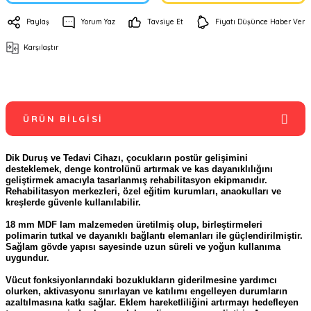
Paylaş
Yorum Yaz
Tavsiye Et
Fiyatı Düşünce Haber Ver
Karşılaştır
ÜRÜN BILGISI
Dik Duruş ve Tedavi Cihazı, çocukların postür gelişimini
desteklemek, denge kontrolünü artırmak ve kas dayanıklılığını
geliştirmek amacıyla tasarlanmış rehabilitasyon ekipmanıdır.
Rehabilitasyon merkezleri, özel eğitim kurumları, anaokulları ve
kreşlerde güvenle kullanılabilir.
18 mm MDF lam malzemeden üretilmiş olup, birleştirmeleri
polimarin tutkal ve dayanıklı bağlantı elemanları ile güçlendirilmiştir.
Sağlam gövde yapısı sayesinde uzun süreli ve yoğun kullanıma
uygundur.
Vücut fonksiyonlarındaki bozuklukların giderilmesine yardımcı
olurken, aktivasyonu sınırlayan ve katılımı engelleyen durumların
azaltılmasına katkı sağlar. Eklem hareketliliğini artırmayı hedefleyen