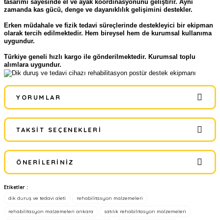
tasarımı sayesinde el ve ayak koordinasyonunu geliştirir. Aynı
zamanda kas gücü, denge ve dayanıklılık gelişimini destekler.
Erken müdahale ve fizik tedavi süreçlerinde destekleyici bir ekipman
olarak tercih edilmektedir. Hem bireysel hem de kurumsal kullanıma
uygundur.
Türkiye geneli hızlı kargo ile gönderilmektedir. Kurumsal toplu
alımlara uygundur.
YORUMLAR
TAKSIT SEÇENEKLERI
Bu ürüne ilk yorumu siz yapın!
ÖNERILERINIZ
Yorum Yaz
Etiketler :
Bu ürünün fiyat bilgisi, resim, ürün açıklamalarında ve diğer
dik duruş ve tedavi aleti
rehabilitasyon malzemeleri
konularda yetersiz gördüğünüz noktaları öneri formunu kullanarak
tarafımıza iletebilirsiniz.
rehabilitasyon malzemeleri ankara
satılık rehabilitasyon malzemeleri
Görüş ve önerileriniz için teşekkür ederiz.