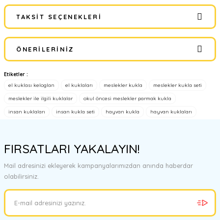
TAKSIT SEÇENEKLERI
Bu ürüne ilk yorumu siz yapın!
ÖNERILERINIZ
Yorum Yaz
Etiketler :
Bu ürünün fiyat bilgisi, resim, ürün açıklamalarında ve diğer
el kuklası keloglan
el kuklaları
meslekler kukla
meslekler kukla seti
konularda yetersiz gördüğünüz noktaları öneri formunu kullanarak
tarafımıza iletebilirsiniz.
meslekler ile ilgili kuklalar
okul öncesi meslekler parmak kukla
Görüş ve önerileriniz için teşekkür ederiz.
insan kuklaları
insan kukla seti
hayvan kukla
hayvan kuklaları
Ürün resmi kalitesiz, bozuk veya görüntülenemiyor.
Ürün açıklamasında eksik bilgiler bulunuyor.
FIRSATLARI YAKALAYIN!
Ürün bilgilerinde hatalar bulunuyor.
Mail adresinizi ekleyerek kampanyalarımızdan anında haberdar
Ürün fiyatı diğer sitelerden daha pahalı.
olabilirsiniz.
Bu ürüne benzer farklı alternatifler olmalı.