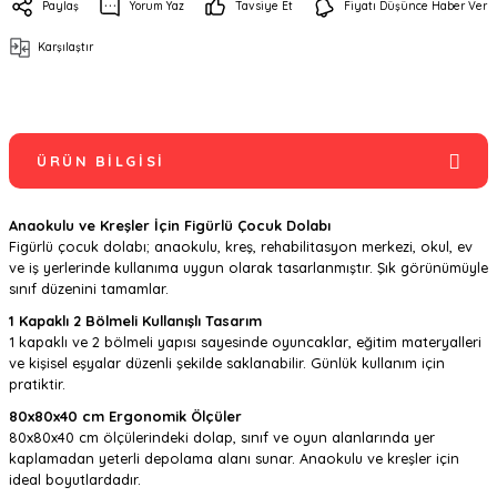
Paylaş
Yorum Yaz
Tavsiye Et
Fiyatı Düşünce Haber Ver
Karşılaştır
ÜRÜN BILGISI
Anaokulu ve Kreşler İçin Figürlü Çocuk Dolabı
Figürlü çocuk dolabı; anaokulu, kreş, rehabilitasyon merkezi, okul, ev
ve iş yerlerinde kullanıma uygun olarak tasarlanmıştır. Şık görünümüyle
sınıf düzenini tamamlar.
1 Kapaklı 2 Bölmeli Kullanışlı Tasarım
1 kapaklı ve 2 bölmeli yapısı sayesinde oyuncaklar, eğitim materyalleri
ve kişisel eşyalar düzenli şekilde saklanabilir. Günlük kullanım için
pratiktir.
80x80x40 cm Ergonomik Ölçüler
80x80x40 cm ölçülerindeki dolap, sınıf ve oyun alanlarında yer
kaplamadan yeterli depolama alanı sunar. Anaokulu ve kreşler için
ideal boyutlardadır.