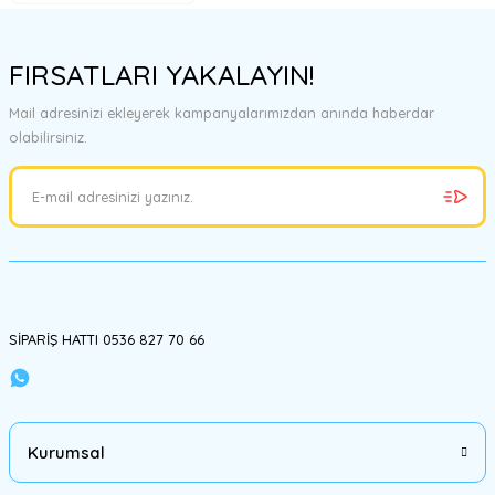
Ürün açıklamasında eksik bilgiler bulunuyor.
Ürün bilgilerinde hatalar bulunuyor.
FIRSATLARI YAKALAYIN!
Ürün fiyatı diğer sitelerden daha pahalı.
Bu ürüne benzer farklı alternatifler olmalı.
Mail adresinizi ekleyerek kampanyalarımızdan anında haberdar
olabilirsiniz.
Gönder
SİPARİŞ HATTI 0536 827 70 66
Kurumsal