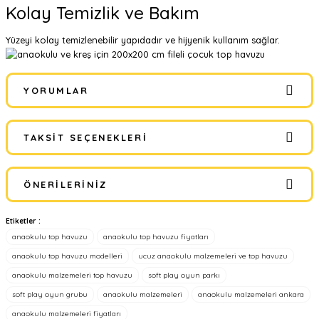
Kolay Temizlik ve Bakım
Yüzeyi kolay temizlenebilir yapıdadır ve hijyenik kullanım sağlar.
YORUMLAR
TAKSIT SEÇENEKLERI
Bu ürüne ilk yorumu siz yapın!
ÖNERILERINIZ
Yorum Yaz
Etiketler :
Bu ürünün fiyat bilgisi, resim, ürün açıklamalarında ve diğer
anaokulu top havuzu
anaokulu top havuzu fiyatları
konularda yetersiz gördüğünüz noktaları öneri formunu kullanarak
tarafımıza iletebilirsiniz.
anaokulu top havuzu modelleri
ucuz anaokulu malzemeleri ve top havuzu
Görüş ve önerileriniz için teşekkür ederiz.
anaokulu malzemeleri top havuzu
soft play oyun parkı
soft play oyun grubu
anaokulu malzemeleri
anaokulu malzemeleri ankara
Ürün resmi kalitesiz, bozuk veya görüntülenemiyor.
anaokulu malzemeleri fiyatları