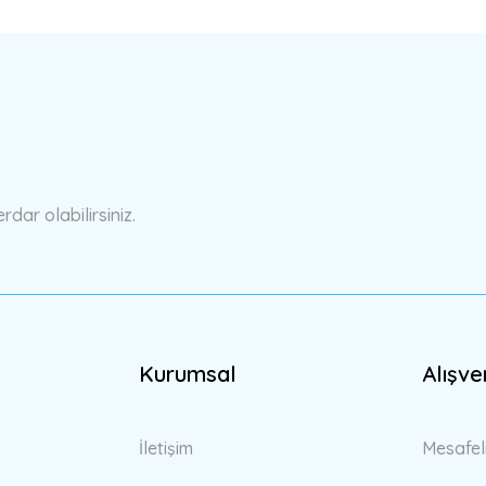
a yetersiz gördüğünüz noktaları öneri formunu kullanarak tarafımıza ilete
Bu ürüne ilk yorumu siz yapın!
Yorum Yaz
ar olabilirsiniz.
Kurumsal
Alışve
Gönder
İletişim
Mesafel