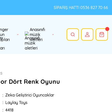
SİPARİŞ HATTI 0536 827 70 66
nger
Anasınıfı
un
müzik
upları
aletleri
ys
lor Dört Renk Oyunu
Zeka Geliştirici Oyuncaklar
Laylay Toys
4418