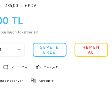
385,00 TL + KDV
00 TL
 başlayan taksitlerle!!
SEPETE
HEMEN
EKLE
AL
Yorum Yaz
Tavsiye Et
şünce Haber Ver
Karşılaştır