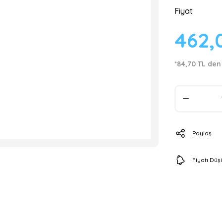
Fiyat
462,
*84,70 TL den
Paylaş
Fiyatı Dü