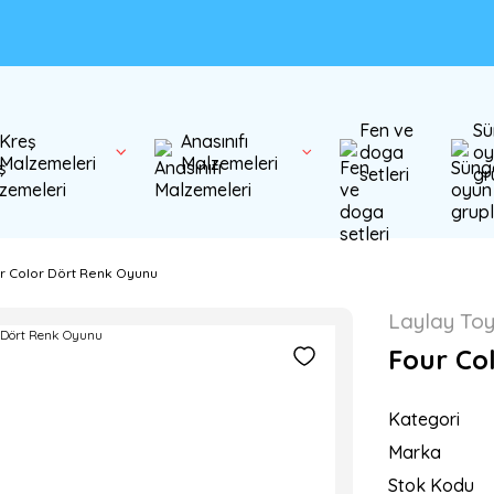
Fen ve
Sü
Kreş
Anasınıfı
doga
oy
Malzemeleri
Malzemeleri
setleri
gr
r Color Dört Renk Oyunu
Laylay To
Four Co
Kategori
Marka
Stok Kodu