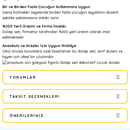
Bir ve Birden Fazla Çocuğun Kullanımına Uygun
Geniş bölmeleri sayesinde birden fazla çocuğun eşyalarını düzenli
şekilde saklamasına imkân tanır.
%100 Yerli Üretim ve Firma İmalatı
Dolap seti, firmamız tarafından %100 yerli üretim olarak imal
edilmektedir.
Anaokulu ve Kreşler İçin Uygun Mobilya
Okul öncesi kurumlara özel tasarlanan bu dolap seti, sınıf düzeni ve
hijyen için ideal bir çözümdür.
YORUMLAR
TAKSIT SEÇENEKLERI
Bu ürüne ilk yorumu siz yapın!
ÖNERILERINIZ
Yorum Yaz