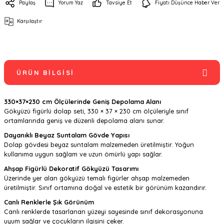
Paylaş
Yorum Yaz
Tavsiye Et
Fiyatı Düşünce Haber Ver
Karşılaştır
ÜRÜN BILGISI
330×37×230 cm Ölçülerinde Geniş Depolama Alanı
Gökyüzü figürlü dolap seti, 330 × 37 × 230 cm ölçüleriyle sınıf
ortamlarında geniş ve düzenli depolama alanı sunar.
Dayanıklı Beyaz Suntalam Gövde Yapısı
Dolap gövdesi beyaz suntalam malzemeden üretilmiştir. Yoğun
kullanıma uygun sağlam ve uzun ömürlü yapı sağlar.
Ahşap Figürlü Dekoratif Gökyüzü Tasarımı
Üzerinde yer alan gökyüzü temalı figürler ahşap malzemeden
üretilmiştir. Sınıf ortamına doğal ve estetik bir görünüm kazandırır.
Canlı Renklerle Şık Görünüm
Canlı renklerde tasarlanan yüzeyi sayesinde sınıf dekorasyonuna
uyum sağlar ve çocukların ilgisini çeker.