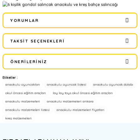
YORUMLAR
TAKSIT SEÇENEKLERI
Bu ürüne ilk yorumu siz yapın!
ÖNERILERINIZ
Yorum Yaz
Etiketler :
Bu ürünün fiyat bilgisi, resim, ürün açıklamalarında ve diğer
anaokulu oyuncakları
anaokulu oyuncak listesi
anaokulu oyuncak dolabı
konularda yetersiz gördüğünüz noktaları öneri formunu kullanarak
tarafımıza iletebilirsiniz.
okul öncesi eğitim araçları
lay lay toys okul öncesi eğitim araçları
Görüş ve önerileriniz için teşekkür ederiz.
anaokulu malzemeleri
anaokulu malzemeleri ankara
anaokulu malzemeleri listesi
anaokulu malzemeleri fiyatları
Ürün resmi kalitesiz, bozuk veya görüntülenemiyor.
kreş malzemeleri
Ürün açıklamasında eksik bilgiler bulunuyor.
Ürün bilgilerinde hatalar bulunuyor.
Ürün fiyatı diğer sitelerden daha pahalı.