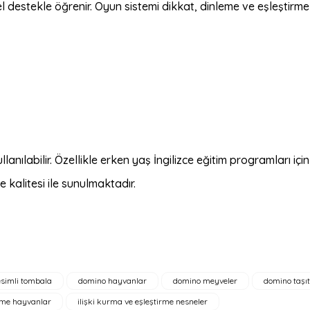
 destekle öğrenir. Oyun sistemi dikkat, dinleme ve eşleştirme bece
llanılabilir. Özellikle erken yaş İngilizce eğitim programları için
alitesi ile sunulmaktadır.
resimli tombala
domino hayvanlar
domino meyveler
domino taşıt
a yetersiz gördüğünüz noktaları öneri formunu kullanarak tarafımıza ilete
irme hayvanlar
ilişki kurma ve eşleştirme nesneler