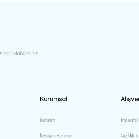
Bu ürüne ilk yorumu siz yapın!
Yorum Yaz
ar olabilirsiniz.
Gönder
Kurumsal
Alışve
İletişim
Mesafel
İletişim Formu
Gizlilik