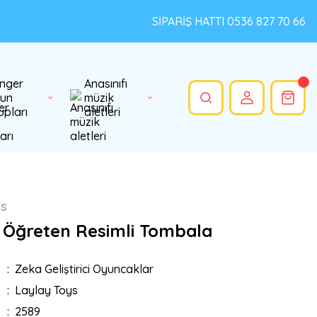
SİPARİŞ HATTI 0536 827 70 66
nger
Anasınıfı
un
müzik
upları
aletleri
ys
e Öğreten Resimli Tombala
Zeka Geliştirici Oyuncaklar
Laylay Toys
2589