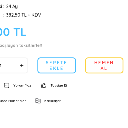
i
24 Ay
382,50 TL + KDV
00 TL
başlayan taksitlerle!!
SEPETE
HEMEN
EKLE
AL
Yorum Yaz
Tavsiye Et
şünce Haber Ver
Karşılaştır