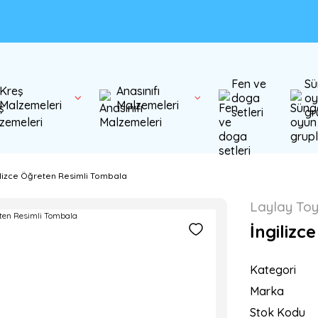
Fen ve
Sü
Kreş
Anasınıfı
doga
oy
Malzemeleri
Malzemeleri
setleri
gr
ilizce Öğreten Resimli Tombala
Laylay To
İngilizc
Kategori
Marka
Stok Kodu