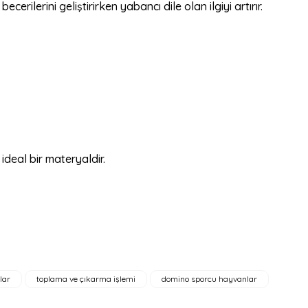
rilerini geliştirirken yabancı dile olan ilgiyi artırır.
 ideal bir materyaldir.
lar
toplama ve çıkarma işlemi
domino sporcu hayvanlar
bilirsiniz.