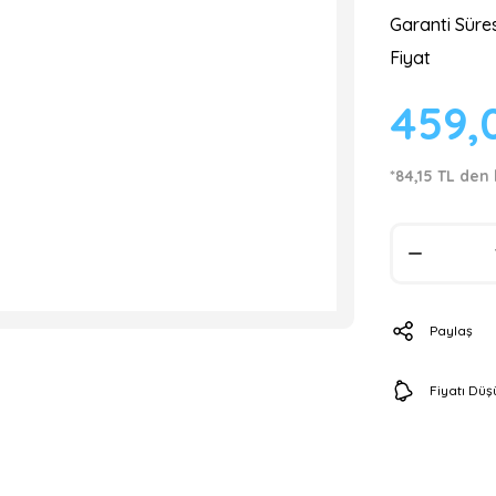
Garanti Süres
Fiyat
459,
*84,15 TL den 
Paylaş
Fiyatı Dü