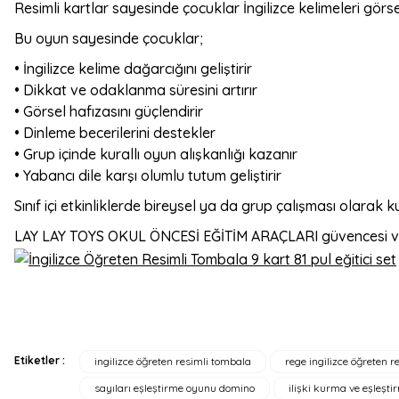
Resimli kartlar sayesinde çocuklar İngilizce kelimeleri görsel
Bu oyun sayesinde çocuklar;
• İngilizce kelime dağarcığını geliştirir
• Dikkat ve odaklanma süresini artırır
• Görsel hafızasını güçlendirir
• Dinleme becerilerini destekler
• Grup içinde kurallı oyun alışkanlığı kazanır
• Yabancı dile karşı olumlu tutum geliştirir
Sınıf içi etkinliklerde bireysel ya da grup çalışması olarak ku
LAY LAY TOYS OKUL ÖNCESİ EĞİTİM ARAÇLARI güvencesi ve k
Etiketler :
ingilizce öğreten resimli tombala
rege ingilizce öğreten 
Bu ürünün fiyat bilgisi, resim, ürün açıklamalarında ve diğer konulard
sayıları eşleştirme oyunu domino
ilişki kurma ve eşleşt
Görüş ve önerileriniz için teşekkür ederiz.