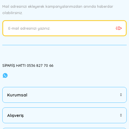
Ürün fiyatı diğer sitelerden daha pahalı.
Mail adresinizi ekleyerek kampanyalarımızdan anında haberdar
Bu ürüne benzer farklı alternatifler olmalı.
olabilirsiniz.
Gönder
SİPARİŞ HATTI 0536 827 70 66
Kurumsal
Alışveriş