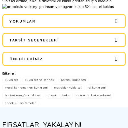
Sınıf içi drama, hikâye anlatımı ve kukla gösterileri için idealdir.
YORUMLAR
TAKSIT SEÇENEKLERI
Bu ürüne ilk yorumu siz yapın!
ÖNERILERINIZ
Yorum Yaz
Etiketler :
Bu ürünün fiyat bilgisi, resim, ürün açıklamalarında ve diğer
kukla seti
kukla seti ve sahnesi
parmak kukla seti
konularda yetersiz gördüğünüz noktaları öneri formunu kullanarak
tarafımıza iletebilirsiniz.
masal kahramanları kukla seti
meslekler kukla seti
el kukla seti
Görüş ve önerileriniz için teşekkür ederiz.
hacivat karagöz kukla seti
anaokulu kukla
anaokulu kukla sahnesi
anaokulu malzemeleri
Ürün resmi kalitesiz, bozuk veya görüntülenemiyor.
Ürün açıklamasında eksik bilgiler bulunuyor.
FIRSATLARI YAKALAYIN!
Ürün bilgilerinde hatalar bulunuyor.