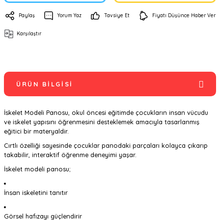
Paylaş
Yorum Yaz
Tavsiye Et
Fiyatı Düşünce Haber Ver
Karşılaştır
ÜRÜN BILGISI
İskelet Modeli Panosu, okul öncesi eğitimde çocukların insan vücudu
ve iskelet yapısını öğrenmesini desteklemek amacıyla tasarlanmış
eğitici bir materyaldir.
Cırtlı özelliği sayesinde çocuklar panodaki parçaları kolayca çıkarıp
takabilir, interaktif öğrenme deneyimi yaşar.
İskelet modeli panosu;
İnsan iskeletini tanıtır
Görsel hafızayı güçlendirir