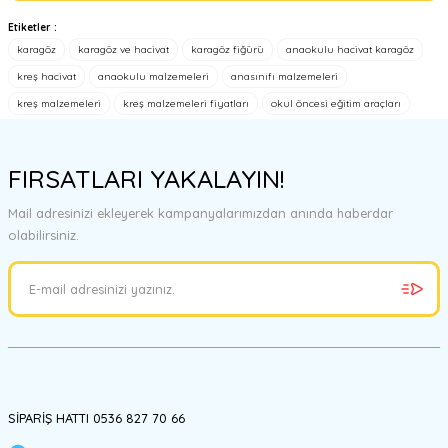
Etiketler :
Bu ürünün fiyat bilgisi, resim, ürün açıklamalarında ve diğer
karagöz
karagöz ve hacivat
karagöz fiğürü
anaokulu hacivat karagöz
konularda yetersiz gördüğünüz noktaları öneri formunu kullanarak
tarafımıza iletebilirsiniz.
kreş hacivat
anaokulu malzemeleri
anasınıfı malzemeleri
Görüş ve önerileriniz için teşekkür ederiz.
kreş malzemeleri
kreş malzemeleri fiyatları
okul öncesi eğitim araçları
Ürün resmi kalitesiz, bozuk veya görüntülenemiyor.
Ürün açıklamasında eksik bilgiler bulunuyor.
FIRSATLARI YAKALAYIN!
Ürün bilgilerinde hatalar bulunuyor.
Mail adresinizi ekleyerek kampanyalarımızdan anında haberdar
Ürün fiyatı diğer sitelerden daha pahalı.
olabilirsiniz.
Bu ürüne benzer farklı alternatifler olmalı.
Gönder
SİPARİŞ HATTI 0536 827 70 66