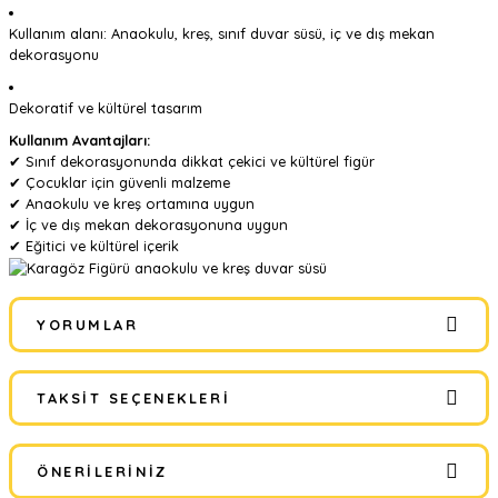
Kullanım alanı: Anaokulu, kreş, sınıf duvar süsü, iç ve dış mekan
dekorasyonu
Dekoratif ve kültürel tasarım
Kullanım Avantajları:
✔ Sınıf dekorasyonunda dikkat çekici ve kültürel figür
✔ Çocuklar için güvenli malzeme
✔ Anaokulu ve kreş ortamına uygun
✔ İç ve dış mekan dekorasyonuna uygun
✔ Eğitici ve kültürel içerik
YORUMLAR
TAKSIT SEÇENEKLERI
Bu ürüne ilk yorumu siz yapın!
ÖNERILERINIZ
Yorum Yaz