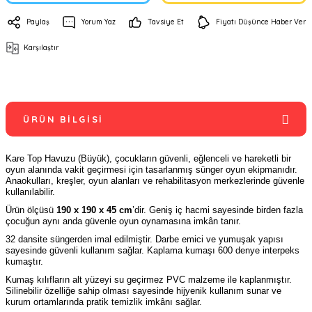
Paylaş
Yorum Yaz
Tavsiye Et
Fiyatı Düşünce Haber Ver
Karşılaştır
ÜRÜN BILGISI
Kare Top Havuzu (Büyük), çocukların güvenli, eğlenceli ve hareketli bir
oyun alanında vakit geçirmesi için tasarlanmış sünger oyun ekipmanıdır.
Anaokulları, kreşler, oyun alanları ve rehabilitasyon merkezlerinde güvenle
kullanılabilir.
Ürün ölçüsü
190 x 190 x 45 cm
’dir. Geniş iç hacmi sayesinde birden fazla
çocuğun aynı anda güvenle oyun oynamasına imkân tanır.
32 dansite süngerden imal edilmiştir. Darbe emici ve yumuşak yapısı
sayesinde güvenli kullanım sağlar. Kaplama kumaşı 600 denye interpeks
kumaştır.
Kumaş kılıfların alt yüzeyi su geçirmez PVC malzeme ile kaplanmıştır.
Silinebilir özelliğe sahip olması sayesinde hijyenik kullanım sunar ve
kurum ortamlarında pratik temizlik imkânı sağlar.