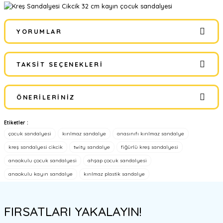
YORUMLAR
TAKSIT SEÇENEKLERI
Bu ürüne ilk yorumu siz yapın!
ÖNERILERINIZ
Yorum Yaz
Etiketler :
Bu ürünün fiyat bilgisi, resim, ürün açıklamalarında ve diğer
çocuk sandalyesi
kırılmaz sandalye
anasınıfı kırılmaz sandalye
konularda yetersiz gördüğünüz noktaları öneri formunu kullanarak
tarafımıza iletebilirsiniz.
kreş sandalyesi cikcik
twity sandalye
fiğürlü kreş sandalyesi
Görüş ve önerileriniz için teşekkür ederiz.
anaokulu çocuk sandalyesi
ahşap çocuk sandalyesi
anaokulu kayın sandalye
kırılmaz plastik sandalye
Ürün resmi kalitesiz, bozuk veya görüntülenemiyor.
Ürün açıklamasında eksik bilgiler bulunuyor.
FIRSATLARI YAKALAYIN!
Ürün bilgilerinde hatalar bulunuyor.
Ürün fiyatı diğer sitelerden daha pahalı.