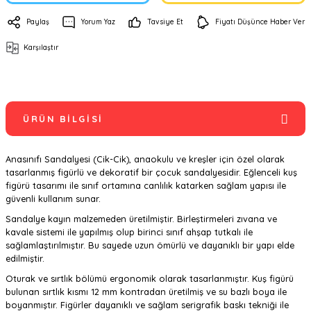
Paylaş
Yorum Yaz
Tavsiye Et
Fiyatı Düşünce Haber Ver
Karşılaştır
ÜRÜN BILGISI
Anasınıfı Sandalyesi (Cik-Cik), anaokulu ve kreşler için özel olarak
tasarlanmış figürlü ve dekoratif bir çocuk sandalyesidir. Eğlenceli kuş
figürü tasarımı ile sınıf ortamına canlılık katarken sağlam yapısı ile
güvenli kullanım sunar.
Sandalye kayın malzemeden üretilmiştir. Birleştirmeleri zıvana ve
kavale sistemi ile yapılmış olup birinci sınıf ahşap tutkalı ile
sağlamlaştırılmıştır. Bu sayede uzun ömürlü ve dayanıklı bir yapı elde
edilmiştir.
Oturak ve sırtlık bölümü ergonomik olarak tasarlanmıştır. Kuş figürü
bulunan sırtlık kısmı 12 mm kontradan üretilmiş ve su bazlı boya ile
boyanmıştır. Figürler dayanıklı ve sağlam serigrafik baskı tekniği ile