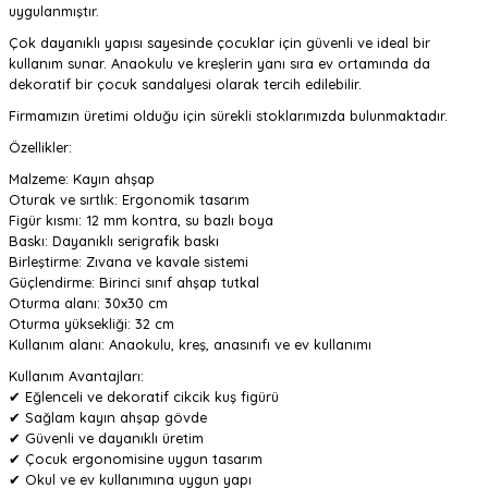
uygulanmıştır.
Çok dayanıklı yapısı sayesinde çocuklar için güvenli ve ideal bir
kullanım sunar. Anaokulu ve kreşlerin yanı sıra ev ortamında da
dekoratif bir çocuk sandalyesi olarak tercih edilebilir.
Firmamızın üretimi olduğu için sürekli stoklarımızda bulunmaktadır.
Özellikler:
Malzeme: Kayın ahşap
Oturak ve sırtlık: Ergonomik tasarım
Figür kısmı: 12 mm kontra, su bazlı boya
Baskı: Dayanıklı serigrafik baskı
Birleştirme: Zıvana ve kavale sistemi
Güçlendirme: Birinci sınıf ahşap tutkal
Oturma alanı: 30x30 cm
Oturma yüksekliği: 32 cm
Kullanım alanı: Anaokulu, kreş, anasınıfı ve ev kullanımı
Kullanım Avantajları:
✔ Eğlenceli ve dekoratif cikcik kuş figürü
✔ Sağlam kayın ahşap gövde
✔ Güvenli ve dayanıklı üretim
✔ Çocuk ergonomisine uygun tasarım
✔ Okul ve ev kullanımına uygun yapı