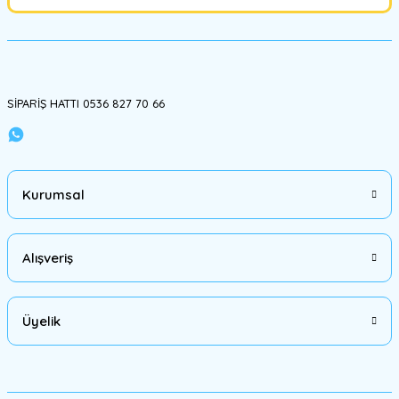
Ürün fiyatı diğer sitelerden daha pahalı.
Bu ürüne benzer farklı alternatifler olmalı.
SİPARİŞ HATTI 0536 827 70 66
Gönder
Kurumsal
Alışveriş
Üyelik