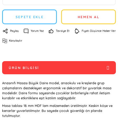
SEPETE EKLE
HEMEN AL
Paylaş
Yorum Yaz
Tavsiye Et
Fiyatı Düşünce Haber Ver
Karşılaştır
ÜRÜN BILGISI
Anasınıfı Masası Büyük Daire model, anaokulu ve kreşlerde grup
çalışmalarını destekleyen ergonomik ve dekoratif bir yuvarlak masa
modelidir. Daire formu sayesinde çocuklar birbirleriyle rahat iletişim
kurabilir ve etkinliklere eşit katılım sağlayabilir.
Masa tablası 18 mm MDF lam malzemeden üretilmiştir. Keskin köşe ve
kenarlar yuvarlatılmıştır. Bu sayede çocuk güvenliği ön planda
tutulmuştur.