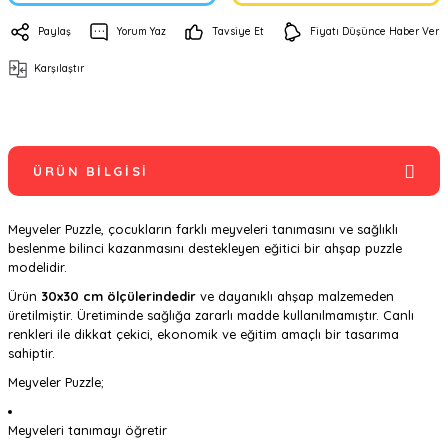
Paylaş
Yorum Yaz
Tavsiye Et
Fiyatı Düşünce Haber Ver
Karşılaştır
ÜRÜN BILGISI
Meyveler Puzzle, çocukların farklı meyveleri tanımasını ve sağlıklı
beslenme bilinci kazanmasını destekleyen eğitici bir ahşap puzzle
modelidir.
Ürün
30x30 cm ölçülerindedir
ve dayanıklı ahşap malzemeden
üretilmiştir. Üretiminde sağlığa zararlı madde kullanılmamıştır. Canlı
renkleri ile dikkat çekici, ekonomik ve eğitim amaçlı bir tasarıma
sahiptir.
Meyveler Puzzle;
Meyveleri tanımayı öğretir