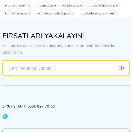
tarafımıza iletebilirsiniz.
meyveler domino
ahşap puzzle
kulplu puzzle
ahşap kulplu puzzle
Görüş ve önerileriniz için teşekkür ederiz.
katlı vücut puzzle
okul öncesi eğitici puzzle
anaokulu puzzle setleri
Ürün resmi kalitesiz, bozuk veya görüntülenemiyor.
Ürün açıklamasında eksik bilgiler bulunuyor.
FIRSATLARI YAKALAYIN!
Ürün bilgilerinde hatalar bulunuyor.
Mail adresinizi ekleyerek kampanyalarımızdan anında haberdar
Ürün fiyatı diğer sitelerden daha pahalı.
olabilirsiniz.
Bu ürüne benzer farklı alternatifler olmalı.
Gönder
SİPARİŞ HATTI 0536 827 70 66