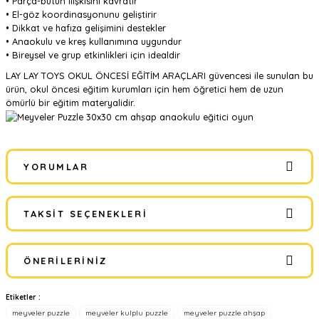
• Parça-bütün ilişkisini kavratır
• El-göz koordinasyonunu geliştirir
• Dikkat ve hafıza gelişimini destekler
• Anaokulu ve kreş kullanımına uygundur
• Bireysel ve grup etkinlikleri için idealdir
LAY LAY TOYS OKUL ÖNCESİ EĞİTİM ARAÇLARI güvencesi ile sunulan bu
ürün, okul öncesi eğitim kurumları için hem öğretici hem de uzun
ömürlü bir eğitim materyalidir.
YORUMLAR
TAKSIT SEÇENEKLERI
Bu ürüne ilk yorumu siz yapın!
ÖNERILERINIZ
Yorum Yaz
Etiketler :
Bu ürünün fiyat bilgisi, resim, ürün açıklamalarında ve diğer
meyveler puzzle
meyveler kulplu puzzle
meyveler puzzle ahşap
konularda yetersiz gördüğünüz noktaları öneri formunu kullanarak