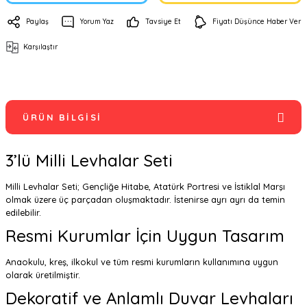
Paylaş
Yorum Yaz
Tavsiye Et
Fiyatı Düşünce Haber Ver
Karşılaştır
ÜRÜN BILGISI
3’lü Milli Levhalar Seti
Milli Levhalar Seti; Gençliğe Hitabe, Atatürk Portresi ve İstiklal Marşı
olmak üzere üç parçadan oluşmaktadır. İstenirse ayrı ayrı da temin
edilebilir.
Resmi Kurumlar İçin Uygun Tasarım
Anaokulu, kreş, ilkokul ve tüm resmi kurumların kullanımına uygun
olarak üretilmiştir.
Dekoratif ve Anlamlı Duvar Levhaları