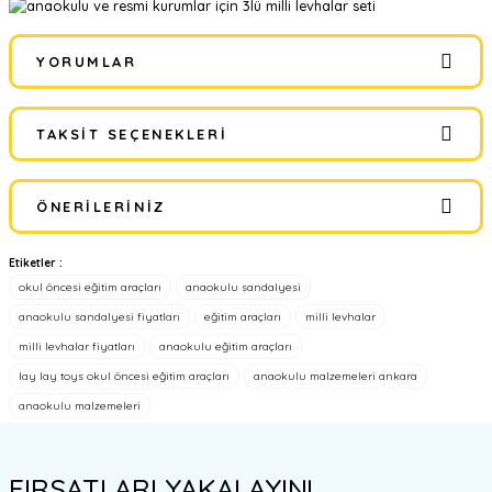
YORUMLAR
TAKSIT SEÇENEKLERI
Bu ürüne ilk yorumu siz yapın!
ÖNERILERINIZ
Yorum Yaz
Etiketler :
Bu ürünün fiyat bilgisi, resim, ürün açıklamalarında ve diğer
okul öncesi eğitim araçları
anaokulu sandalyesi
konularda yetersiz gördüğünüz noktaları öneri formunu kullanarak
tarafımıza iletebilirsiniz.
anaokulu sandalyesi fiyatları
eğitim araçları
milli levhalar
Görüş ve önerileriniz için teşekkür ederiz.
milli levhalar fiyatları
anaokulu eğitim araçları
lay lay toys okul öncesi eğitim araçları
anaokulu malzemeleri ankara
Ürün resmi kalitesiz, bozuk veya görüntülenemiyor.
anaokulu malzemeleri
Ürün açıklamasında eksik bilgiler bulunuyor.
Ürün bilgilerinde hatalar bulunuyor.
FIRSATLARI YAKALAYIN!
Ürün fiyatı diğer sitelerden daha pahalı.