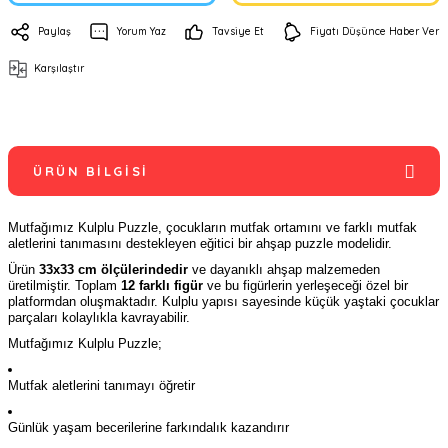
Paylaş
Yorum Yaz
Tavsiye Et
Fiyatı Düşünce Haber Ver
Karşılaştır
ÜRÜN BILGISI
Mutfağımız Kulplu Puzzle, çocukların mutfak ortamını ve farklı mutfak
aletlerini tanımasını destekleyen eğitici bir ahşap puzzle modelidir.
Ürün
33x33 cm ölçülerindedir
ve dayanıklı ahşap malzemeden
üretilmiştir. Toplam
12 farklı figür
ve bu figürlerin yerleşeceği özel bir
platformdan oluşmaktadır. Kulplu yapısı sayesinde küçük yaştaki çocuklar
parçaları kolaylıkla kavrayabilir.
Mutfağımız Kulplu Puzzle;
Mutfak aletlerini tanımayı öğretir
Günlük yaşam becerilerine farkındalık kazandırır