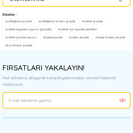
Yorum Yaz
Etiketler :
Bu ürünün fiyat bilgisi, resim, ürün açıklamalarında ve diğer
mutfağımız puzzle
mutfağımız kulplu puzzle
mutfak puzzle
konularda yetersiz gördüğünüz noktaları öneri formunu kullanarak
tarafımıza iletebilirsiniz.
mutfak eşyaları oyunu (puzzle)
mutfak için puzzle çeşitleri
Görüş ve önerileriniz için teşekkür ederiz.
mutfak puzzle oyunu
ahşap puzzle
kulplu puzzle
ahşap kulplu puzzle
okul öncesi puzzle
Ürün resmi kalitesiz, bozuk veya görüntülenemiyor.
Ürün açıklamasında eksik bilgiler bulunuyor.
FIRSATLARI YAKALAYIN!
Ürün bilgilerinde hatalar bulunuyor.
Ürün fiyatı diğer sitelerden daha pahalı.
Mail adresinizi ekleyerek kampanyalarımızdan anında haberdar
Bu ürüne benzer farklı alternatifler olmalı.
olabilirsiniz.
Gönder