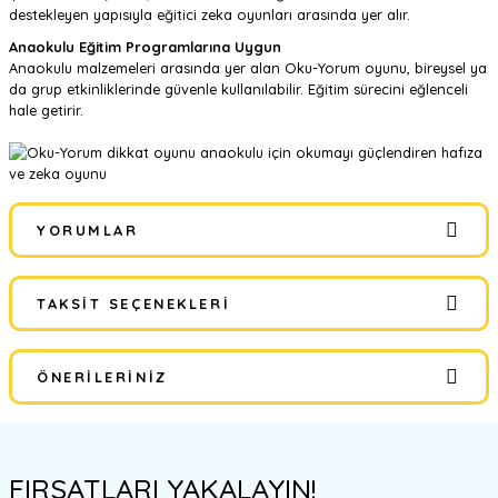
destekleyen yapısıyla eğitici zeka oyunları arasında yer alır.
Anaokulu Eğitim Programlarına Uygun
Anaokulu malzemeleri arasında yer alan Oku-Yorum oyunu, bireysel ya
da grup etkinliklerinde güvenle kullanılabilir. Eğitim sürecini eğlenceli
hale getirir.
YORUMLAR
TAKSIT SEÇENEKLERI
Bu ürüne ilk yorumu siz yapın!
ÖNERILERINIZ
Yorum Yaz
Bu ürünün fiyat bilgisi, resim, ürün açıklamalarında ve diğer
konularda yetersiz gördüğünüz noktaları öneri formunu kullanarak
FIRSATLARI YAKALAYIN!
tarafımıza iletebilirsiniz.