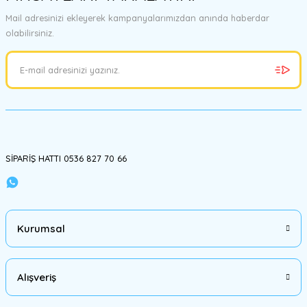
Görüş ve önerileriniz için teşekkür ederiz.
Mail adresinizi ekleyerek kampanyalarımızdan anında haberdar
olabilirsiniz.
Ürün resmi kalitesiz, bozuk veya görüntülenemiyor.
Ürün açıklamasında eksik bilgiler bulunuyor.
Ürün bilgilerinde hatalar bulunuyor.
Ürün fiyatı diğer sitelerden daha pahalı.
Bu ürüne benzer farklı alternatifler olmalı.
SİPARİŞ HATTI 0536 827 70 66
Gönder
Kurumsal
Alışveriş