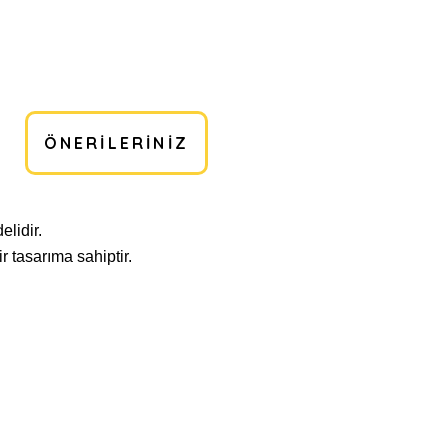
ÖNERILERINIZ
elidir.
r tasarıma sahiptir.