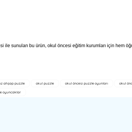
nulan bu ürün, okul öncesi eğitim kurumları için hem öğreti
z ahşap puzzle
okul puzzle
okul öncesi puzzle oyunları
okul önc
a yetersiz gördüğünüz noktaları öneri formunu kullanarak tarafımıza ilete
e oyuncaklar
Bu ürüne ilk yorumu siz yapın!
Yorum Yaz