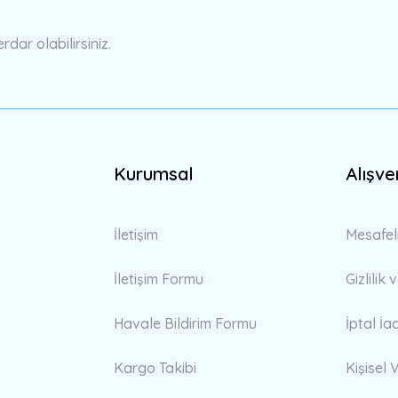
ar olabilirsiniz.
Gönder
Kurumsal
Alışve
İletişim
Mesafel
İletişim Formu
Gizlilik
Havale Bildirim Formu
İptal İa
Kargo Takibi
Kişisel V