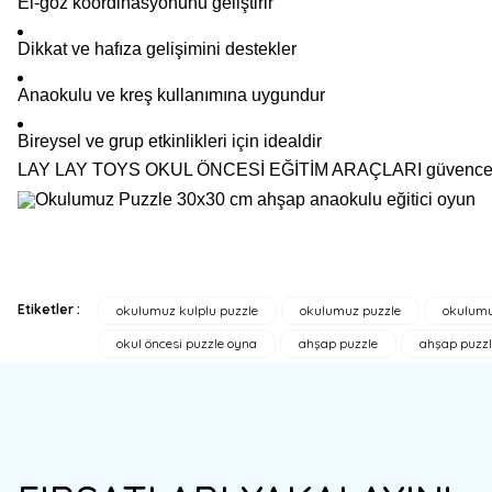
El-göz koordinasyonunu geliştirir
Dikkat ve hafıza gelişimini destekler
Anaokulu ve kreş kullanımına uygundur
Bireysel ve grup etkinlikleri için idealdir
LAY LAY TOYS OKUL ÖNCESİ EĞİTİM ARAÇLARI güvencesi ile su
Etiketler :
okulumuz kulplu puzzle
okulumuz puzzle
okulumu
Bu ürünün fiyat bilgisi, resim, ürün açıklamalarında ve diğer konulard
okul öncesi puzzle oyna
ahşap puzzle
ahşap puzzl
Görüş ve önerileriniz için teşekkür ederiz.
Ürün resmi kalitesiz, bozuk veya görüntülenemiyor.
Ürün açıklamasında eksik bilgiler bulunuyor.
Ürün bilgilerinde hatalar bulunuyor.