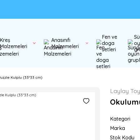
Fen ve
Sü
Kreş
Anasınıfı
doga
oy
Malzemeleri
Malzemeleri
setleri
gr
uzzle Kulplu (33*33 cm)
Laylay To
Okulumu
Kategori
Marka
Stok Kodu