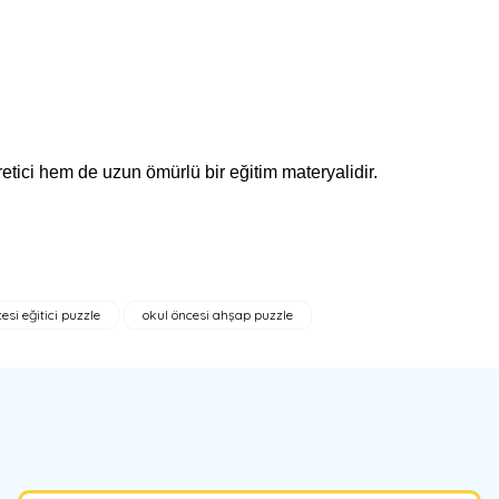
ci hem de uzun ömürlü bir eğitim materyalidir.
esi eğitici puzzle
okul öncesi ahşap puzzle
bilirsiniz.