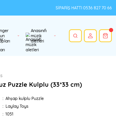
SİPARİŞ HATTI 0536 827 70 66
nger
Anasınıfı
un
müzik
upları
aletleri
ys
z Puzzle Kulplu (33*33 cm)
Ahşap kulplu Puzzle
Laylay Toys
1051