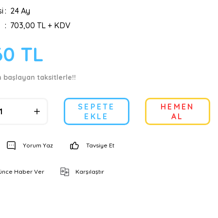
i
24 Ay
703,00 TL + KDV
60 TL
 başlayan taksitlerle!!
SEPETE
HEMEN
EKLE
AL
Yorum Yaz
Tavsiye Et
şünce Haber Ver
Karşılaştır