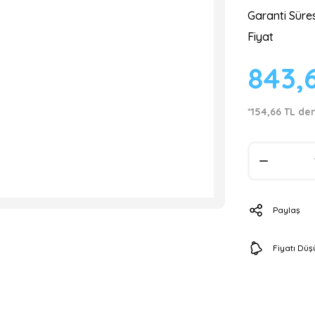
Garanti Süres
Fiyat
843,
*154,66 TL den
Paylaş
Fiyatı Dü