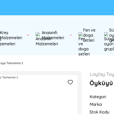
Fen ve
Sü
Kreş
Anasınıfı
doga
oy
Malzemeleri
Malzemeleri
setleri
gr
üyü Tamamla 2
Laylay To
Öyküyü
Kategori
Marka
Stok Kodu