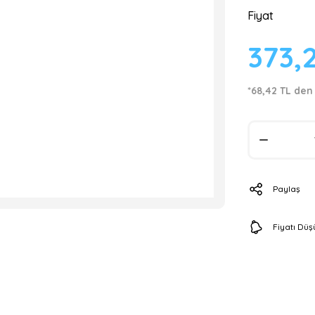
Fiyat
373,
*68,42 TL den 
Paylaş
Fiyatı Dü