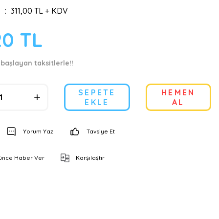
311,00 TL + KDV
20 TL
başlayan taksitlerle!!
SEPETE
HEMEN
EKLE
AL
Yorum Yaz
Tavsiye Et
şünce Haber Ver
Karşılaştır