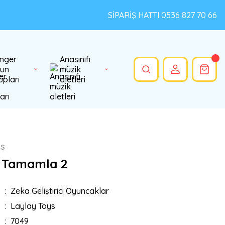
SİPARİŞ HATTI 0536 827 70 66
nger
Anasınıfı
un
müzik
upları
aletleri
ys
 Tamamla 2
Zeka Geliştirici Oyuncaklar
Laylay Toys
7049