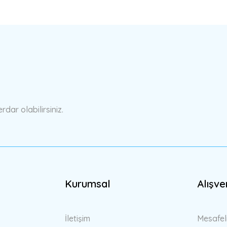
a yetersiz gördüğünüz noktaları öneri formunu kullanarak tarafımıza ilete
Bu ürüne ilk yorumu siz yapın!
Yorum Yaz
ar olabilirsiniz.
Kurumsal
Alışve
Gönder
İletişim
Mesafel