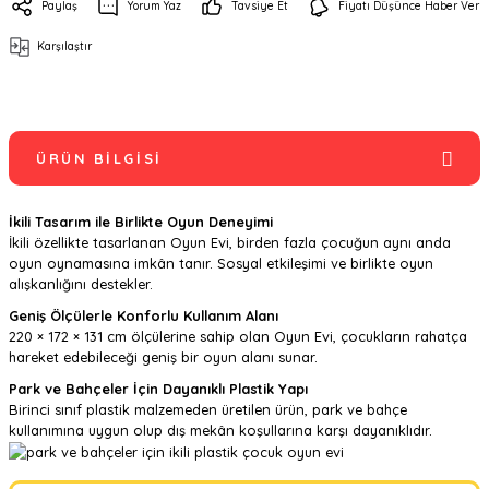
Paylaş
Yorum Yaz
Tavsiye Et
Fiyatı Düşünce Haber Ver
Karşılaştır
ÜRÜN BILGISI
İkili Tasarım ile Birlikte Oyun Deneyimi
İkili özellikte tasarlanan Oyun Evi, birden fazla çocuğun aynı anda
oyun oynamasına imkân tanır. Sosyal etkileşimi ve birlikte oyun
alışkanlığını destekler.
Geniş Ölçülerle Konforlu Kullanım Alanı
220 × 172 × 131 cm ölçülerine sahip olan Oyun Evi, çocukların rahatça
hareket edebileceği geniş bir oyun alanı sunar.
Park ve Bahçeler İçin Dayanıklı Plastik Yapı
Birinci sınıf plastik malzemeden üretilen ürün, park ve bahçe
kullanımına uygun olup dış mekân koşullarına karşı dayanıklıdır.