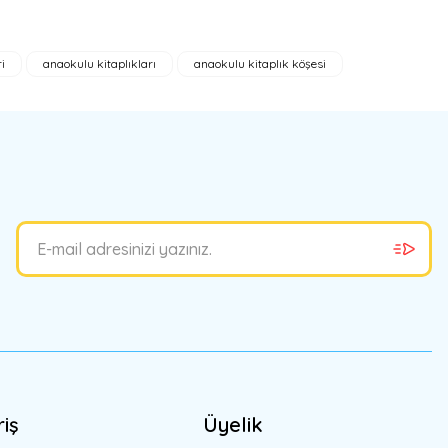
i
anaokulu kitaplıkları
anaokulu kitaplık köşesi
bilirsiniz.
riş
Üyelik