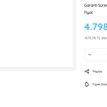
Garanti Süres
Fiyat
4.79
*879,78 TL den
Paylaş
Fiyatı Dü