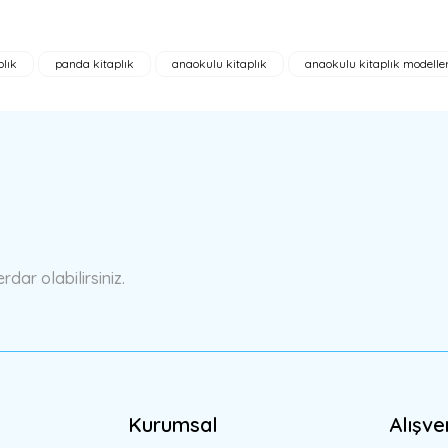
plık
panda kitaplık
anaokulu kitaplık
anaokulu kitaplık modeller
a yetersiz gördüğünüz noktaları öneri formunu kullanarak tarafımıza ilete
Bu ürüne ilk yorumu siz yapın!
Yorum Yaz
ar olabilirsiniz.
Gönder
Kurumsal
Alışve