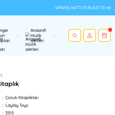
SİPARİŞ HATTI 0536 827 70 66
nger
Anasınıfı
un
müzik
upları
aletleri
ys
itaplık
Çocuk Kitaplıkları
Laylay Toys
3515