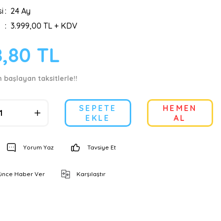
i
24 Ay
3.999,00 TL + KDV
8,80 TL
 başlayan taksitlerle!!
SEPETE
HEMEN
EKLE
AL
Yorum Yaz
Tavsiye Et
şünce Haber Ver
Karşılaştır