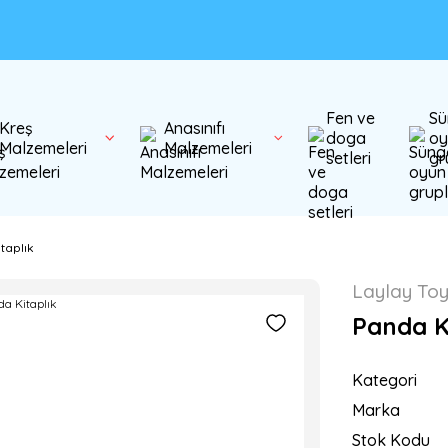
Fen ve
Sü
Kreş
Anasınıfı
doga
oy
Malzemeleri
Malzemeleri
setleri
gr
taplık
Laylay To
Panda K
Kategori
Marka
Stok Kodu