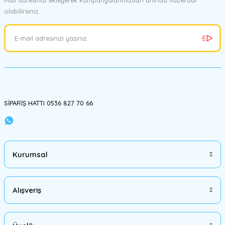
olabilirsiniz.
Ürün resmi kalitesiz, bozuk veya görüntülenemiyor.
Ürün açıklamasında eksik bilgiler bulunuyor.
Ürün bilgilerinde hatalar bulunuyor.
Ürün fiyatı diğer sitelerden daha pahalı.
Bu ürüne benzer farklı alternatifler olmalı.
SİPARİŞ HATTI 0536 827 70 66
Gönder
Kurumsal
Alışveriş