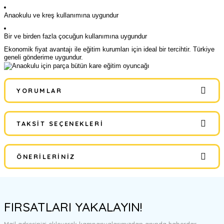
Anaokulu ve kreş kullanımına uygundur
Bir ve birden fazla çocuğun kullanımına uygundur
Ekonomik fiyat avantajı ile eğitim kurumları için ideal bir tercihtir. Türkiye
geneli gönderime uygundur.
YORUMLAR
TAKSIT SEÇENEKLERI
Bu ürüne ilk yorumu siz yapın!
ÖNERILERINIZ
Yorum Yaz
Bu ürünün fiyat bilgisi, resim, ürün açıklamalarında ve diğer
konularda yetersiz gördüğünüz noktaları öneri formunu kullanarak
FIRSATLARI YAKALAYIN!
tarafımıza iletebilirsiniz.
Görüş ve önerileriniz için teşekkür ederiz.
Mail adresinizi ekleyerek kampanyalarımızdan anında haberdar