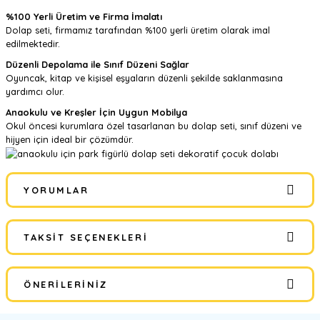
%100 Yerli Üretim ve Firma İmalatı
Dolap seti, firmamız tarafından %100 yerli üretim olarak imal
edilmektedir.
Düzenli Depolama ile Sınıf Düzeni Sağlar
Oyuncak, kitap ve kişisel eşyaların düzenli şekilde saklanmasına
yardımcı olur.
Anaokulu ve Kreşler İçin Uygun Mobilya
Okul öncesi kurumlara özel tasarlanan bu dolap seti, sınıf düzeni ve
hijyen için ideal bir çözümdür.
YORUMLAR
TAKSIT SEÇENEKLERI
Bu ürüne ilk yorumu siz yapın!
ÖNERILERINIZ
Yorum Yaz