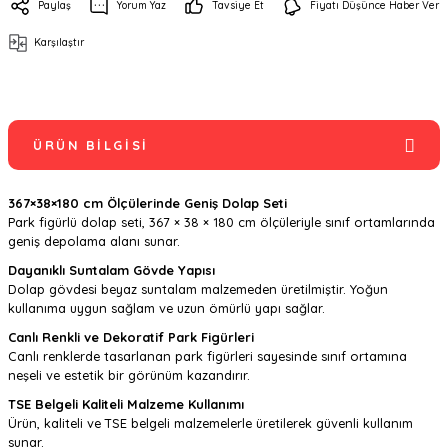
Paylaş
Yorum Yaz
Tavsiye Et
Fiyatı Düşünce Haber Ver
Karşılaştır
ÜRÜN BILGISI
367×38×180 cm Ölçülerinde Geniş Dolap Seti
Park figürlü dolap seti, 367 × 38 × 180 cm ölçüleriyle sınıf ortamlarında
geniş depolama alanı sunar.
Dayanıklı Suntalam Gövde Yapısı
Dolap gövdesi beyaz suntalam malzemeden üretilmiştir. Yoğun
kullanıma uygun sağlam ve uzun ömürlü yapı sağlar.
Canlı Renkli ve Dekoratif Park Figürleri
Canlı renklerde tasarlanan park figürleri sayesinde sınıf ortamına
neşeli ve estetik bir görünüm kazandırır.
TSE Belgeli Kaliteli Malzeme Kullanımı
Ürün, kaliteli ve TSE belgeli malzemelerle üretilerek güvenli kullanım
sunar.