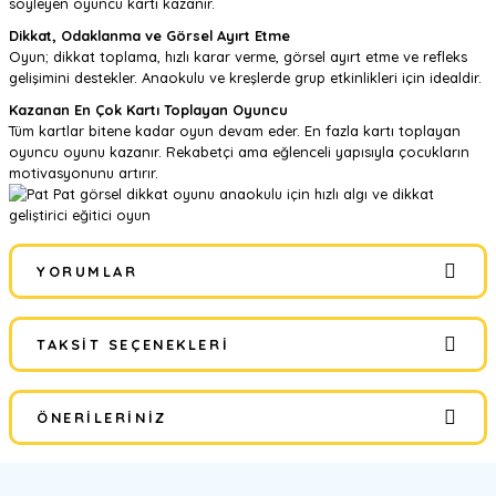
söyleyen oyuncu kartı kazanır.
Dikkat, Odaklanma ve Görsel Ayırt Etme
Oyun; dikkat toplama, hızlı karar verme, görsel ayırt etme ve refleks
gelişimini destekler. Anaokulu ve kreşlerde grup etkinlikleri için idealdir.
Kazanan En Çok Kartı Toplayan Oyuncu
Tüm kartlar bitene kadar oyun devam eder. En fazla kartı toplayan
oyuncu oyunu kazanır. Rekabetçi ama eğlenceli yapısıyla çocukların
motivasyonunu artırır.
YORUMLAR
TAKSIT SEÇENEKLERI
Bu ürüne ilk yorumu siz yapın!
ÖNERILERINIZ
Yorum Yaz
Bu ürünün fiyat bilgisi, resim, ürün açıklamalarında ve diğer