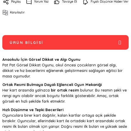
Paylaş
Yorum Yaz
Tavsiye Et
Fiyatı Düşünce Haber Ver
Karşılaştır
ÜRÜN BILGISI
Anaokulu İçin Görsel Dikkat ve Algı Oyunu
Pat Pat Görsel Dikkat Oyunu, okul öncesi çocukların görsel algı,
dikkat ve hız becerilerini eğlenerek geliştirmesini sağlayan eğitici bir
masa oyunudur.
Ortak Resmi Bulmaya Dayalı Eğlenceli Oyun Mekaniği
Her kart arasında yalnızca
bir ortak resim
bulunur. Bu resmin şekli ve
rengi aynı olabilir ancak boyutu farklılık gösterebilir. Amaç, ortak
görseli en hızlı şekilde fark etmektir.
Hızlı Düşünme ve Tepki Becerileri
Oyunculara birer kart dağıtılır, kalan kartlar ortaya açık şekilde
bırakılır. Oyuncular, ellerindeki kart ile ortadaki kart arasındaki ortak
resmi ilk bulan olmak için yarışır. Doğru resmi ilk bulan ve yüksek sesle