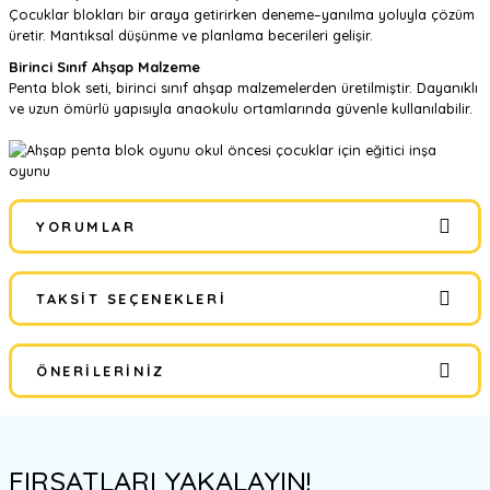
Çocuklar blokları bir araya getirirken deneme–yanılma yoluyla çözüm
üretir. Mantıksal düşünme ve planlama becerileri gelişir.
Birinci Sınıf Ahşap Malzeme
Penta blok seti, birinci sınıf ahşap malzemelerden üretilmiştir. Dayanıklı
ve uzun ömürlü yapısıyla anaokulu ortamlarında güvenle kullanılabilir.
YORUMLAR
TAKSIT SEÇENEKLERI
Bu ürüne ilk yorumu siz yapın!
ÖNERILERINIZ
Yorum Yaz
Bu ürünün fiyat bilgisi, resim, ürün açıklamalarında ve diğer
konularda yetersiz gördüğünüz noktaları öneri formunu kullanarak
FIRSATLARI YAKALAYIN!
tarafımıza iletebilirsiniz.