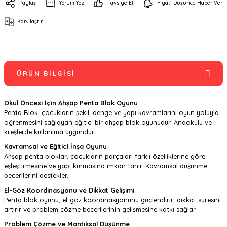
Paylaş
Yorum Yaz
Tavsiye Et
Fiyatı Düşünce Haber Ver
Karşılaştır
ÜRÜN BILGISI
Okul Öncesi İçin Ahşap Penta Blok Oyunu
Penta Blok, çocukların şekil, denge ve yapı kavramlarını oyun yoluyla
öğrenmesini sağlayan eğitici bir ahşap blok oyunudur. Anaokulu ve
kreşlerde kullanıma uygundur.
Kavramsal ve Eğitici İnşa Oyunu
Ahşap penta bloklar, çocukların parçaları farklı özelliklerine göre
eşleştirmesine ve yapı kurmasına imkân tanır. Kavramsal düşünme
becerilerini destekler.
El-Göz Koordinasyonu ve Dikkat Gelişimi
Penta blok oyunu; el-göz koordinasyonunu güçlendirir, dikkat süresini
artırır ve problem çözme becerilerinin gelişmesine katkı sağlar.
Problem Çözme ve Mantıksal Düşünme