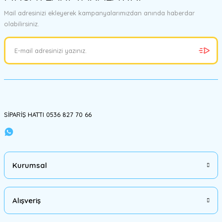
Görüş ve önerileriniz için teşekkür ederiz.
Mail adresinizi ekleyerek kampanyalarımızdan anında haberdar
olabilirsiniz.
Ürün resmi kalitesiz, bozuk veya görüntülenemiyor.
Ürün açıklamasında eksik bilgiler bulunuyor.
Ürün bilgilerinde hatalar bulunuyor.
Ürün fiyatı diğer sitelerden daha pahalı.
Bu ürüne benzer farklı alternatifler olmalı.
SİPARİŞ HATTI 0536 827 70 66
Gönder
Kurumsal
Alışveriş