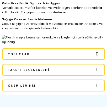
Kahvaltı ve Evcilik Oyunları İçin Uygun
Kahvaltı setleri, mutfak köşeleri ve evcilik oyun alanlarında rahatlıkla
kullanılabilir. Rol yapma oyunlarını destekler.
Sağlığa Zararsız Plastik Malzeme
Çocuk sağlığına zararsız plastik malzemeden üretilmiştir. Anaokulu ve
kreş ortamlarında güvenle kullanılabilir.
YORUMLAR
TAKSIT SEÇENEKLERI
Bu ürüne ilk yorumu siz yapın!
ÖNERILERINIZ
Yorum Yaz
Bu ürünün fiyat bilgisi, resim, ürün açıklamalarında ve diğer
konularda yetersiz gördüğünüz noktaları öneri formunu kullanarak