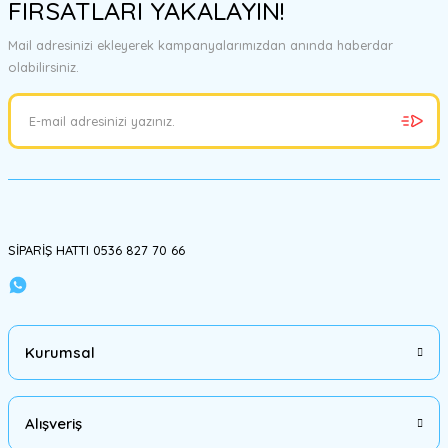
FIRSATLARI YAKALAYIN!
tarafımıza iletebilirsiniz.
Görüş ve önerileriniz için teşekkür ederiz.
Mail adresinizi ekleyerek kampanyalarımızdan anında haberdar
olabilirsiniz.
Ürün resmi kalitesiz, bozuk veya görüntülenemiyor.
Ürün açıklamasında eksik bilgiler bulunuyor.
Ürün bilgilerinde hatalar bulunuyor.
Ürün fiyatı diğer sitelerden daha pahalı.
Bu ürüne benzer farklı alternatifler olmalı.
SİPARİŞ HATTI 0536 827 70 66
Gönder
Kurumsal
Alışveriş