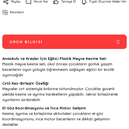
Paylaş
Yorum Yaz
Tavsiye Et
Fiyatı Düşünce Haber Ver
Karşılaştır
ÜRÜN BILGISI
Anaokulu ve Kreşler İçin Eğitici Plastik Meyve Kesme Seti
Plastik meyve kesme seti, okul öncesi çocukların günlük yaşam
becerilerini oyun yoluyla öğrenmesini sağlayan eğitici bir evcilik
oyuncağıdır.
Cırtlı Kes–Birleştir Özelliği
Meyveler cırt sistemiyle birbirine tutturulmuştur. Çocuklar güvenli
şekilde kesme ve ayırma hareketlerini yapabilir, tekrar birleştirerek
oyunlarını sürdürebilir.
El-Göz Koordinasyonu ve İnce Motor Gelişimi
Kesme, ayırma ve birleştirme aktiviteleri çocukların el-göz
koordinasyonunu, ince motor becerilerini ve dikkat gelişimini
destekler.