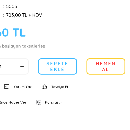
5005
703,00 TL + KDV
60 TL
 başlayan taksitlerle!!
SEPETE
HEMEN
EKLE
AL
Yorum Yaz
Tavsiye Et
şünce Haber Ver
Karşılaştır