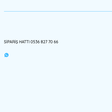
Bu ürüne benzer farklı alternatifler olmalı.
SİPARİŞ HATTI 0536 827 70 66