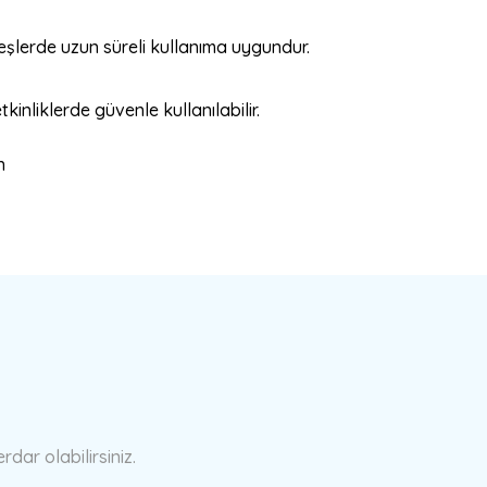
eşlerde uzun süreli kullanıma uygundur.
tkinliklerde güvenle kullanılabilir.
a yetersiz gördüğünüz noktaları öneri formunu kullanarak tarafımıza ilete
Bu ürüne ilk yorumu siz yapın!
Yorum Yaz
ar olabilirsiniz.