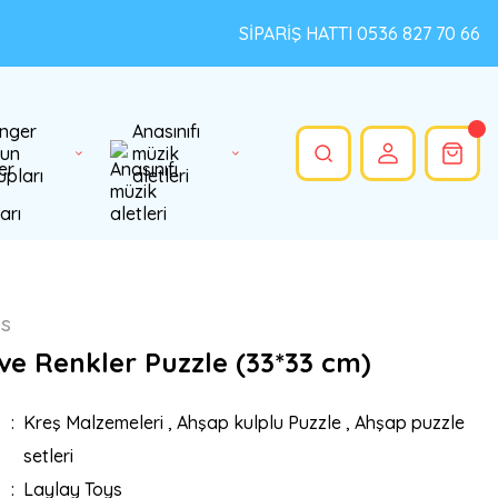
SİPARİŞ HATTI 0536 827 70 66
nger
Anasınıfı
un
müzik
upları
aletleri
ys
 ve Renkler Puzzle (33*33 cm)
Kreş Malzemeleri
,
Ahşap kulplu Puzzle
,
Ahşap puzzle
setleri
Laylay Toys