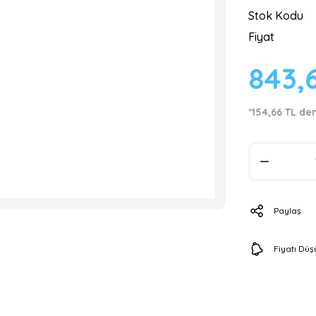
Stok Kodu
Fiyat
843,
*154,66 TL den
Paylaş
Fiyatı Dü