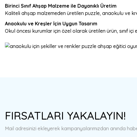
Birinci Sınıf Ahşap Malzeme ile Dayanıklı Üretim
Kaliteli ahşap malzemeden üretilen puzzle, anaokulu ve kr
Anaokulu ve Kreşler İçin Uygun Tasarım
Okul öncesi kurumlar için özel olarak üretilen ürün, sınıf içi e
Bu ürünün fiyat bilgisi, resim, ürün açıklamalarında ve diğer konulard
Görüş ve önerileriniz için teşekkür ederiz.
Ürün resmi kalitesiz, bozuk veya görüntülenemiyor.
FIRSATLARI YAKALAYIN!
Ürün açıklamasında eksik bilgiler bulunuyor.
Ürün bilgilerinde hatalar bulunuyor.
Mail adresinizi ekleyerek kampanyalarımızdan anında haberd
Ürün fiyatı diğer sitelerden daha pahalı.