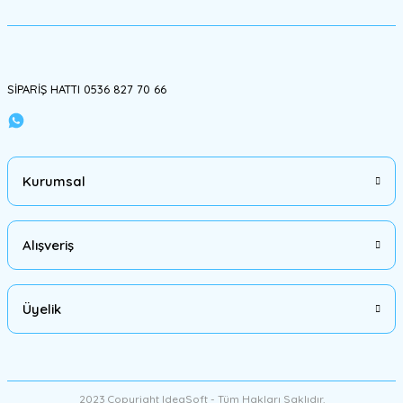
Ürün fiyatı diğer sitelerden daha pahalı.
Bu ürüne benzer farklı alternatifler olmalı.
SİPARİŞ HATTI 0536 827 70 66
Gönder
Kurumsal
Alışveriş
Üyelik
2023 Copyright IdeaSoft - Tüm Hakları Saklıdır.