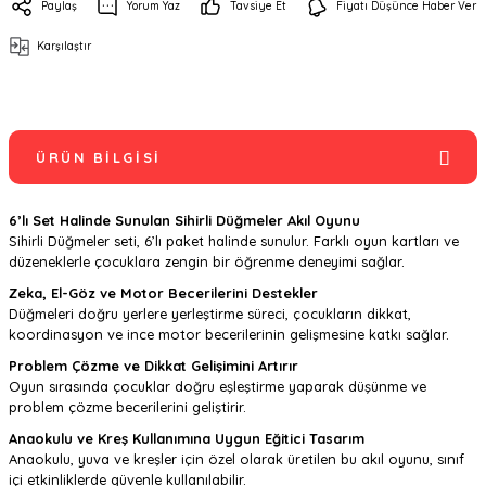
Paylaş
Yorum Yaz
Tavsiye Et
Fiyatı Düşünce Haber Ver
Karşılaştır
ÜRÜN BILGISI
6’lı Set Halinde Sunulan Sihirli Düğmeler Akıl Oyunu
Sihirli Düğmeler seti, 6’lı paket halinde sunulur. Farklı oyun kartları ve
düzeneklerle çocuklara zengin bir öğrenme deneyimi sağlar.
Zeka, El-Göz ve Motor Becerilerini Destekler
Düğmeleri doğru yerlere yerleştirme süreci, çocukların dikkat,
koordinasyon ve ince motor becerilerinin gelişmesine katkı sağlar.
Problem Çözme ve Dikkat Gelişimini Artırır
Oyun sırasında çocuklar doğru eşleştirme yaparak düşünme ve
problem çözme becerilerini geliştirir.
Anaokulu ve Kreş Kullanımına Uygun Eğitici Tasarım
Anaokulu, yuva ve kreşler için özel olarak üretilen bu akıl oyunu, sınıf
içi etkinliklerde güvenle kullanılabilir.