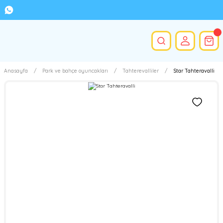
Anasayfa
Park ve bahçe oyuncakları
Tahterevalliler
Star Tahteravalli