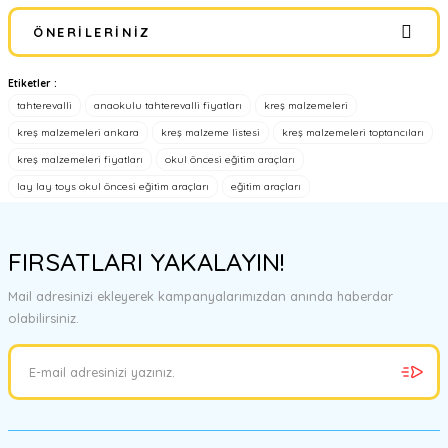
ÖNERILERINIZ
Yorum Yaz
Etiketler :
Bu ürünün fiyat bilgisi, resim, ürün açıklamalarında ve diğer
tahterevalli
anaokulu tahterevalli fiyatları
kreş malzemeleri
konularda yetersiz gördüğünüz noktaları öneri formunu kullanarak
tarafımıza iletebilirsiniz.
kreş malzemeleri ankara
kreş malzeme listesi
kreş malzemeleri toptancıları
Görüş ve önerileriniz için teşekkür ederiz.
kreş malzemeleri fiyatları
okul öncesi eğitim araçları
lay lay toys okul öncesi eğitim araçları
eğitim araçları
Ürün resmi kalitesiz, bozuk veya görüntülenemiyor.
Ürün açıklamasında eksik bilgiler bulunuyor.
FIRSATLARI YAKALAYIN!
Ürün bilgilerinde hatalar bulunuyor.
Ürün fiyatı diğer sitelerden daha pahalı.
Mail adresinizi ekleyerek kampanyalarımızdan anında haberdar
Bu ürüne benzer farklı alternatifler olmalı.
olabilirsiniz.
Gönder