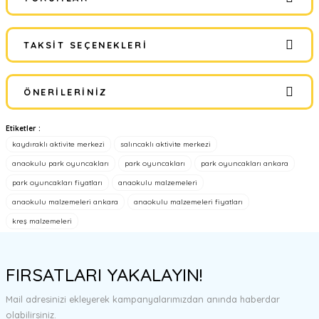
TAKSIT SEÇENEKLERI
Bu ürüne ilk yorumu siz yapın!
ÖNERILERINIZ
Yorum Yaz
Etiketler :
Bu ürünün fiyat bilgisi, resim, ürün açıklamalarında ve diğer
kaydıraklı aktivite merkezi
salıncaklı aktivite merkezi
konularda yetersiz gördüğünüz noktaları öneri formunu kullanarak
tarafımıza iletebilirsiniz.
anaokulu park oyuncakları
park oyuncakları
park oyuncakları ankara
Görüş ve önerileriniz için teşekkür ederiz.
park oyuncakları fiyatları
anaokulu malzemeleri
anaokulu malzemeleri ankara
anaokulu malzemeleri fiyatları
Ürün resmi kalitesiz, bozuk veya görüntülenemiyor.
kreş malzemeleri
Ürün açıklamasında eksik bilgiler bulunuyor.
Ürün bilgilerinde hatalar bulunuyor.
FIRSATLARI YAKALAYIN!
Ürün fiyatı diğer sitelerden daha pahalı.
Bu ürüne benzer farklı alternatifler olmalı.
Mail adresinizi ekleyerek kampanyalarımızdan anında haberdar
olabilirsiniz.