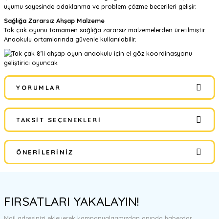
uyumu sayesinde odaklanma ve problem çözme becerileri gelişir.
Sağlığa Zararsız Ahşap Malzeme
Tak çak oyunu tamamen sağlığa zararsız malzemelerden üretilmiştir.
Anaokulu ortamlarında güvenle kullanılabilir.
YORUMLAR
TAKSIT SEÇENEKLERI
Bu ürüne ilk yorumu siz yapın!
ÖNERILERINIZ
Yorum Yaz
Bu ürünün fiyat bilgisi, resim, ürün açıklamalarında ve diğer
konularda yetersiz gördüğünüz noktaları öneri formunu kullanarak
FIRSATLARI YAKALAYIN!
tarafımıza iletebilirsiniz.
Görüş ve önerileriniz için teşekkür ederiz.
Mail adresinizi ekleyerek kampanyalarımızdan anında haberdar