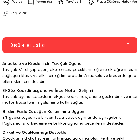
Paylaş
Yorum Yaz
Tavsiye Et
Fiyatı Düşünce Haber Ver
Karşılaştır
ÜRÜN BILGISI
Anaokulu ve Kreşler İçin Tak Çak Oyunu
Tak çak 8’li ahşap oyun, okul öncesi çocukların eğlenerek öğrenmesini
sağlayan klasik ve etkili bir eğitim aracıdır. Anaokulu ve kreşlerde grup
etkinlikleri için idealdir.
El-Göz Koordinasyonu ve İnce Motor Gelişimi
Tak çak oyunu, çocukların el-göz koordinasyonunu güçlendirir ve ince
motor becerilerinin gelişimine katkı sağlar.
Birden Fazla Çocuğun Kullanımına Uygun
8’li yapısı sayesinde birden fazla çocuk aynı anda oynayabilir.
Paylaşma, sıra bekleme ve birlikte oynama becerilerini destekler.
Dikkat ve Odaklanmayı Destekler
Çocukların dikkat süresini artırmaya yardımcı olur. Renk ve şekil