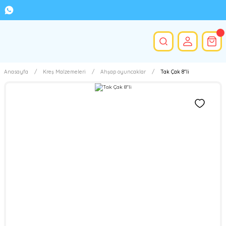
Anasayfa
Kreş Malzemeleri
Ahşap oyuncaklar
Tak Çak 8''li