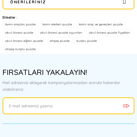
ÖNERILERINIZ
Yorum Yaz
Etiketler :
Bu ürünün fiyat bilgisi, resim, ürün açıklamalarında ve diğer
tamir araçları puzzle
tamir aletleri puzzle
tamir araç ve gereçleri puzzle
konularda yetersiz gördüğünüz noktaları öneri formunu kullanarak
tarafımıza iletebilirsiniz.
okul öncesi puzzle
okul öncesi puzzle oyunları
okul öncesi puzzle fiyatları
Görüş ve önerileriniz için teşekkür ederiz.
okul öncesi eğitici puzzle
ahşap puzzle
kulplu puzzle
ahşap kulplu puzzle
Ürün resmi kalitesiz, bozuk veya görüntülenemiyor.
Ürün açıklamasında eksik bilgiler bulunuyor.
FIRSATLARI YAKALAYIN!
Ürün bilgilerinde hatalar bulunuyor.
Ürün fiyatı diğer sitelerden daha pahalı.
Mail adresinizi ekleyerek kampanyalarımızdan anında haberdar
Bu ürüne benzer farklı alternatifler olmalı.
olabilirsiniz.
Gönder