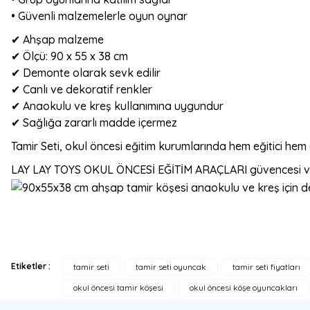
• Güvenli malzemelerle oyun oynar
✔ Ahşap malzeme
✔ Ölçü: 90 x 55 x 38 cm
✔ Demonte olarak sevk edilir
✔ Canlı ve dekoratif renkler
✔ Anaokulu ve kreş kullanımına uygundur
✔ Sağlığa zararlı madde içermez
Tamir Seti, okul öncesi eğitim kurumlarında hem eğitici hem eğ
LAY LAY TOYS OKUL ÖNCESİ EĞİTİM ARAÇLARI güvencesi ve k
Etiketler :
tamir seti
tamir seti oyuncak
tamir seti fiyatları
Bu ürünün fiyat bilgisi, resim, ürün açıklamalarında ve diğer konulard
okul öncesi tamir köşesi
okul öncesi köşe oyuncakları
Görüş ve önerileriniz için teşekkür ederiz.