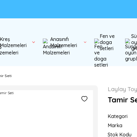
Fen ve
Sü
Kreş
Anasınıfı
doga
oy
Malzemeleri
Malzemeleri
setleri
gr
ir Seti
Laylay To
Tamir Se
Kategori
Marka
Stok Kodu