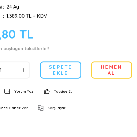
i
24 Ay
1.389,00 TL + KDV
,80 TL
n başlayan taksitlerle!!
SEPETE
HEMEN
EKLE
AL
Yorum Yaz
Tavsiye Et
şünce Haber Ver
Karşılaştır