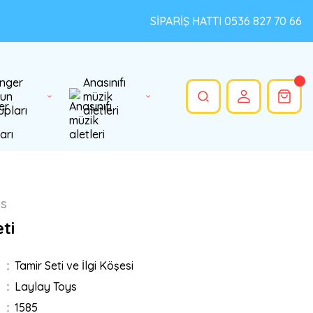
SİPARİŞ HATTI 0536 827 70 66
nger
Anasınıfı
un
müzik
upları
aletleri
ys
ti
Tamir Seti ve İlgi Köşesi
Laylay Toys
1585