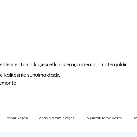
lenceli tamir köşesi etkinlikleri için ideal bir materyaldir.
alitesi ile sunulmaktadır.
tamir köşesi
anasınıfı tamir köşesi
oyuncak tamir köşesi
t
a yetersiz gördüğünüz noktaları öneri formunu kullanarak tarafımıza ilete
Bu ürüne ilk yorumu siz yapın!