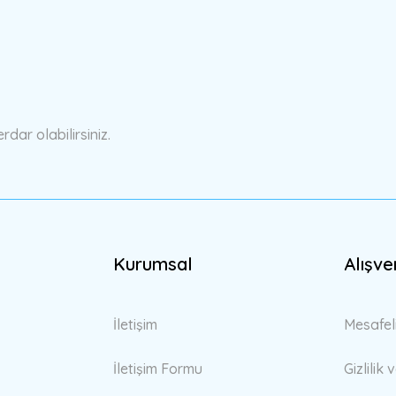
Yorum Yaz
ar olabilirsiniz.
Gönder
Kurumsal
Alışve
İletişim
Mesafel
İletişim Formu
Gizlilik