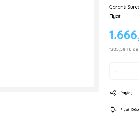
Garanti Süres
Fiyat
1.666
*305,58 TL de
Paylaş
Fiyatı Dü