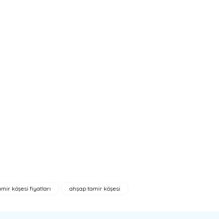
amir köşesi fiyatları
ahşap tamir köşesi
bilirsiniz.